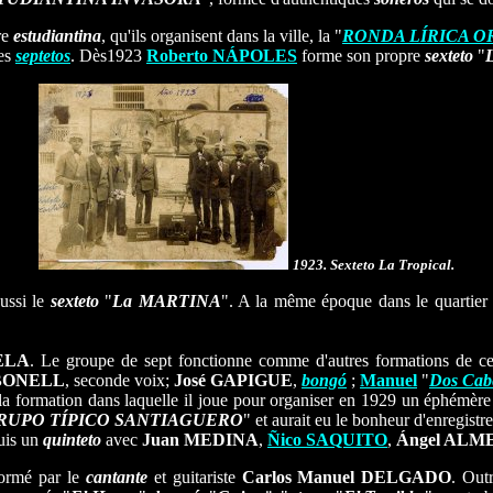
re
estudiantina
, qu'ils organisent dans la ville, la "
RONDA LÍRICA O
es
septetos
. Dès1923
Roberto NÁPOLES
forme son propre
sexteto
"
1923. Sexteto La Tropical.
ussi le
sexteto
"
La MARTINA
". A la même époque dans le quartier
ELA
. Le groupe de sept fonctionne comme d'autres formations de ce 
RBONELL
, seconde voix;
José GAPIGUE
,
bongó
;
Manuel
"
Dos Cab
la formation dans laquelle il joue pour organiser en 1929 un éphémè
RUPO TÍPICO SANTIAGUERO
" et aurait eu le bonheur d'enregistr
uis un
quinteto
avec
Juan MEDINA
,
Ñico SAQUITO
,
Ángel AL
ormé par le
cantante
et guitariste
Carlos Manuel DELGADO
. Out