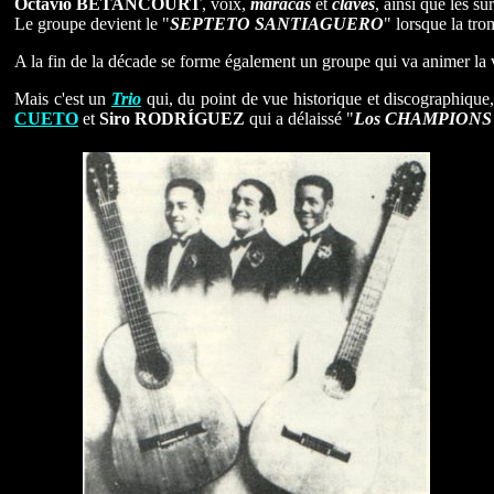
Octavio BETANCOURT
, voix,
maracas
et
claves
, ainsi que les 
Le groupe devient le "
SEPTETO SANTIAGUERO
" lorsque la tr
A la fin de la décade se forme également un groupe qui va animer la
Mais c'est un
Trio
qui, du point de vue historique et discographique
CUETO
et
Siro RODRÍGUEZ
qui a délaissé "
Los CHAMPIONS 