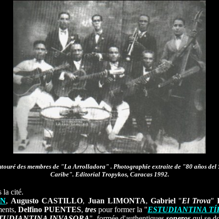
ntouré des membres de "La Arrolladora"
. Photographie extraite de "80 años del 
Caribe". Editorial Tropykos, Caracas 1992.
la cité.
ÁN
,
Augusto CASTILLO
,
Juan LIMONTA
,
Gabriel
"
El
Trova
"
ments,
Delfino PUENTES
,
tres
pour former la "
ESTUDIANTINA TÍ
TUDIANTINA INVASORA
", formée d'authentiques
soneros
qui se do