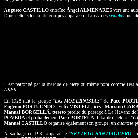
Augusto CASTILLO
entraîne
Ángel ALMENARES
vers une aut
Dans cette éclosion de groupes apparaissent aussi des
sextetos
puis d
Il est patronné par la marque de bière du même nom comme l'est a
ASES
"...
En 1928 naît le groupe "
Los MODERNISTAS
" de
Paco PORT
Eugenio PORTUONDO
;
Félix VISTELL
,
tres
;
Mariano CA
Manuel
BORGELLÁ
,
tresero
profite du passage à La Havane de 
POVEDA
et probablement
Paco
PORTELA
. Il baptise celui-ci "
G
Manuel CASTILLO
organise également son groupe, un
cuarteto
p
A Santiago en 1931 apparaît le "
SEXTETO SANTIAGUERO
" f