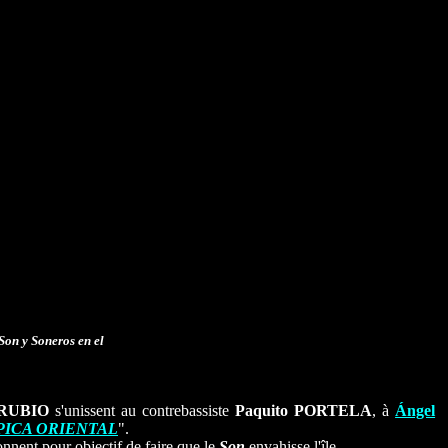
Son y Soneros en el
RUBIO
s'unissent au contrebassiste
Paquito PORTELA
, à
Ángel
PICA ORIENTAL
".
nnent pour objectif de faire que le
Son
envahisse l'île.