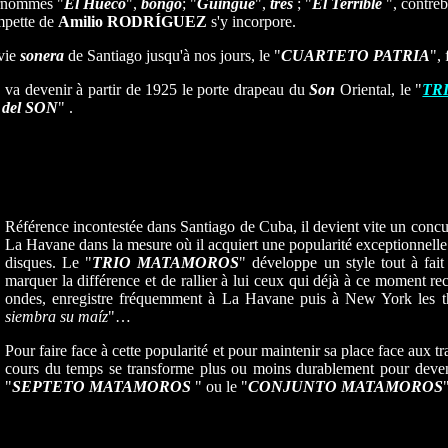
surnommés "
El Hueco
",
bongó
; "
Guingüe
",
tres
; "
El Terrible
", contreb
ompette de
Amilio RODRÍGUEZ
s'y incorpore.
 vie
sonera
de Santiago jusqu'à nos jours, le "
CUARTETO PATRIA
",
, va devenir à partir de 1925 le porte drapeau du
Son
Oriental, le "
TR
del SON
" .
Référence incontestée dans Santiago de Cuba, il devient vite un concur
La Havane dans la mesure où il acquiert une popularité exceptionnel
disques. Le "
TRIO MATAMOROS
" développe un style tout à fait 
marquer la différence et de rallier à lui ceux qui déjà à ce moment re
ondes, enregistre fréquemment à La Havane puis à New York les th
siembra su maíz
"…
Pour faire face à cette popularité et pour maintenir sa place face aux 
cours du temps se transforme plus ou moins durablement pour deven
"
SEPTETO MATAMOROS
" ou le "
CONJUNTO MATAMOROS