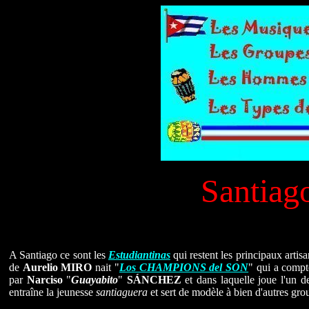
Santiag
A Santiago ce sont les
Estudiantinas
qui restent les principaux artis
de
Aurelio MIRO
nait "
Los CHAMPIONS del SON
" qui a compt
par
Narciso
"
Guayabito
"
SÁNCHEZ
et dans laquelle joue l'un d
entraîne la jeunesse
santiaguera
et sert de modèle à bien d'autres gro