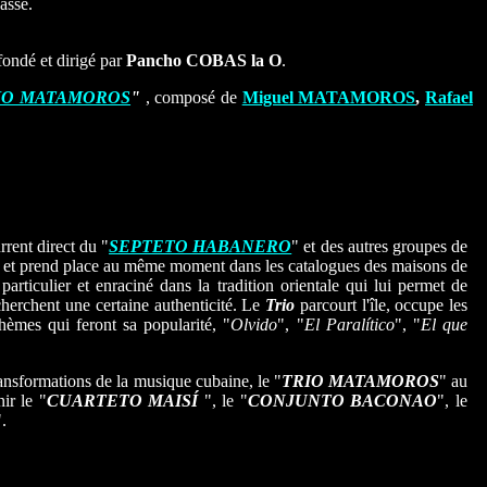
asse.
 fondé et dirigé par
Pancho COBAS la O
.
IO MATAMOROS
"
, composé de
Miguel MATAMOROS
,
Rafael
rent direct du "
SEPTETO HABANERO
" et des autres groupes de
le et prend place au même moment dans les catalogues des maisons de
particulier et enraciné dans la tradition orientale qui lui permet de
cherchent une certaine authenticité. Le
Trio
parcourt l'île, occupe les
èmes qui feront sa popularité, "
Olvido
", "
El Paralítico
", "
El que
transformations de la musique cubaine, le "
T
RIO MATAMOROS
" au
ir le "
CUARTETO MAISÍ
", le "
CONJUNTO BACONAO
", le
".