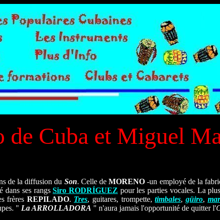
o de Cuba et Miguel M
ans de la diffusion du
Son
. Celle de
MORENO
-un employé de la fabri
é dans ses rangs
Siro RODRÍGUEZ
pour les parties vocales. La plu
es frères
REPILADO
.
Tres
, guitares, trompette,
timbales
,
güiro
,
mar
upes. "
La ARROLLADORA
" n'aura jamais l'opportunité de quitter l'
O