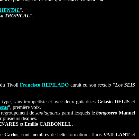
RIENTAL
".
La TROPICAL
".
 du Tivoli
Francisco REPILADO
aurait eu son
sexteto
"
Los SEIS
type, sans trompettiste et avec deux guitaristes
Gelasio DELIS
et
ezas
", première voix.
re regroupement de
santiagueros
parmi lesquels le
bongosero
Manuel
er plusieurs disques.
MENARES
et
Emilio CARBONELL
.
re
Carlos
, sont membres de cette formation :
Luis VAILLANT
et