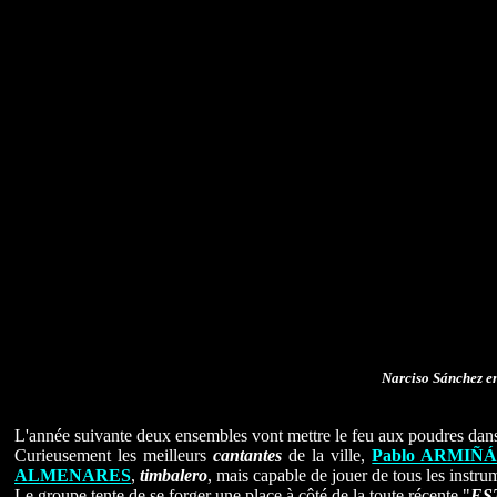
Narciso Sánchez
e
L'année suivante deux ensembles vont mettre le feu aux poudres dans 
Curieusement les meilleurs
cantantes
de la ville,
Pablo ARMIÑ
ALMENARES
,
timbalero
, mais capable de jouer de tous les instru
Le groupe tente de se forger une place à côté de la toute récente "
ES