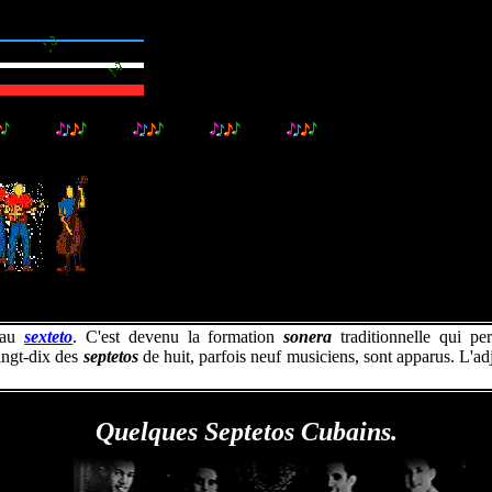
..........
..........
..........
..........
.........
e au
sexteto
. C'est devenu la formation
sonera
traditionnelle qui per
ingt-dix des
septetos
de huit, parfois neuf musiciens, sont apparus. L'ad
Quelques Septetos Cubains.