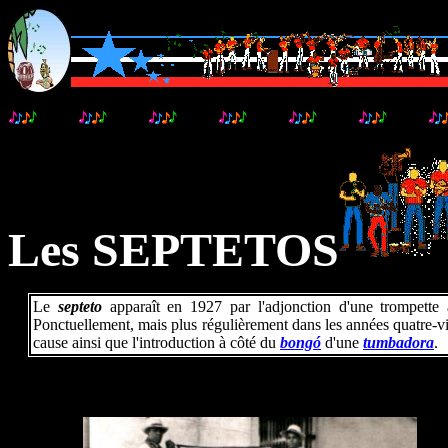
..........
..........
..........
..........
..........
..........
Les SEPTETOS
Le
septeto
apparaît en 1927 par l'adjonction d'une trompett
Ponctuellement, mais plus régulièrement dans les années quatre-v
cause ainsi que l'introduction à côté du
bongó
d'une
tumbadora
.