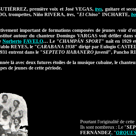
UTIÉRREZ
, première voi
x et
José VEGAS
,
tres
, guitare et sec
DO
, trompettes,
Niño RIVERA
,
tres
, "
El Chino
"
INCHARTE
,
b
tivement important de formations composées de jeunes -voir d'enf
onstitué autour du chanteur
Domingo VARGAS
voit défiler dans 
te
Norberto
FAVELO
… Le "
CHAMPÁN SPORT
" naît en 1929 e
ablo
REYES
, le "
CARABANA 1938
" dirigé par
Eulogio CASTE
1931 entrent dans le "
SEPTETO HABANERO juvenil
",
Pancho R
 année là avec deux futures étoiles de la musique cubaine, le chante
pes de jeunes de cette période.
Pourtant l'originalité de cett
Ils sont nombreux : Le "
SEP
FERNÁNDEZ
, "
ORQUES