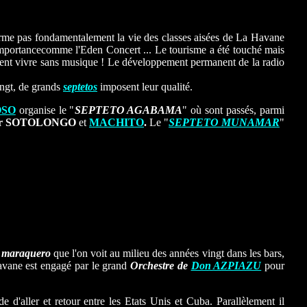
rme pas fondamentalement la vie des classes aisées de La Havane
l'importancecomme l'Eden Concert ... Le tourisme a été touché mais
uvent vivre sans musique ! Le développement permanent de la radio
ngt, de grands
septetos
imposent leur qualité.
SO
organise le "
SEPTETO AGABAMA
" où sont passés, parmi
ar SOTOLONGO
et
MACHITO
.
Le "
SEPTETO MUNAMAR
"
t
maraquero
que l'on voit au milieu des années vingt dans les bars,
vane est engagé par le grand
Orchestre de
Don AZPIAZU
pour
.
 d'aller et retour entre les Etats Unis et Cuba. Parallèlement il