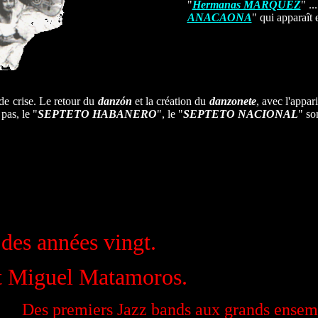
"
Hermanas MÁRQUEZ
" ..
ANACAONA
" qui apparaît 
e crise. Le retour du
danzón
et la création du
danzonete
, avec l'appar
pas, le "
SEPTETO HABANERO
", le "
SEPTETO NACIONAL
" so
des années vingt.
t Miguel Matamoros.
Des premiers Jazz bands aux grands
.
ensem