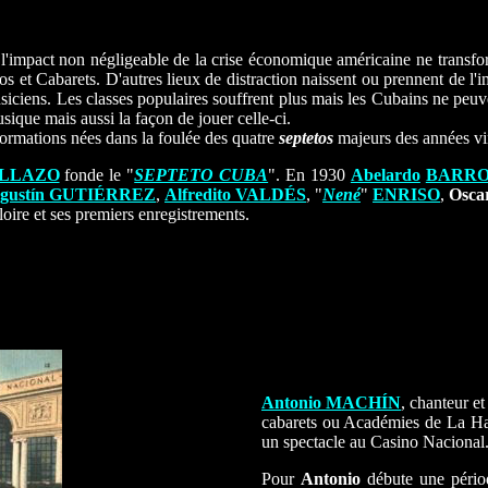
'impact non négligeable de la crise économique américaine ne transfo
nos et Cabarets. D'autres lieux de distraction naissent ou prennent de 
usiciens. Les classes populaires souffrent plus mais les Cubains ne pe
sique mais aussi la façon de jouer celle-ci.
formations nées dans la foulée des quatre
septetos
majeurs des années vi
OLLAZO
fonde le "
SEPTETO CUBA
". En 1930
Abelardo
BARRO
gustín GUTIÉRREZ
,
Alfredito VALDÉS
, "
Nené
"
ENRISO
,
Osc
loire et ses premiers enregistrements.
Antonio MACHÍN
, chanteur e
cabarets ou Académies de La Ha
un spectacle au Casino Nacional
Pour
Antonio
débute une période