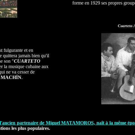
forme en 1929 ses propres groupe
Cuarteto 
t fulgurante et en
 quittera jamais bien qu'il
se son "
CUARTETO
er la musique cubaine aux
 qui ne va cesser de
o MACHÍN
.
l'ancien partenaire de
Miguel MATAMOROS,
naît à la même époq
tions les plus populaires.