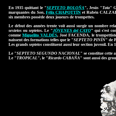
En 1935 quittant le "
SEPTETO BOLOÑA
",
Jesús
"
Tata
"
G
marquantes du
Son
,
Félix CHAPOTTÍN
et
Rubén CALZA
six membres possède deux joueurs de trompettes.
Le début des années trente voit aussi surgir un nombre rela
sextetos
ou
septetos
. Le "
JÓVENES del CAYO
" qui s'est c
comme
Miguelito VALDÉS
,
José FACENDA
, le trompettis
naissent des formations telles que le "
SEPTETO PINÍN
" de
P
Les grands
septetos
constituent aussi leur section juvenil. En 
Le "
SEPTETO SEGUNDO NACIONAL
" se constitue cette
Le "
TROPICAL
", le "
Ricardo CABAÑA
" sont aussi des grou