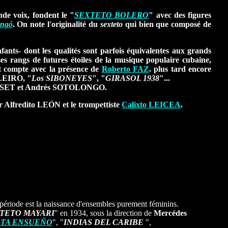
onde voix, fondent le "
SEXTETO BOLERO
" avec des figures
ongó
. On note l'originalité du
sexteto
qui bien que composé de
ants- dont les qualités sont parfois équivalentes aux grands
ses rangs de futures étoiles de la musique populaire cubaine,
t compte avec la présence de
Roberto FAZ
. plus tard encore
LEIRO
, "
Los SIBONEYES
", "
GIRASOL 1938
"...
ISET
et
Andrés SOTOLONGO
.
ur
Alfredito LEÓN
et le trompettiste
Calixto LEICEA
.
e période est la naissance d'ensembles purement féminins.
TETO MAYARI
" en 1934, sous la direction de
Mercédes
TA ENSUEÑO
", "
INDIAS DEL CARIBE
",