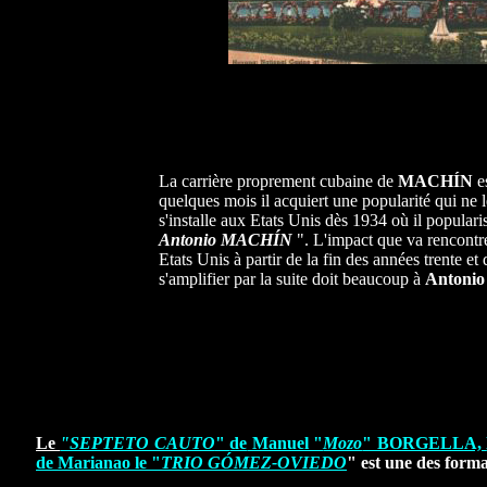
La carrière proprement cubaine de
MACHÍN
es
quelques mois il acquiert une popularité qui ne le
s'installe aux Etats Unis dès 1934 où il populari
Antonio MACHÍN
". L'impact que va rencontr
Etats Unis à partir de la fin des années trente et
s'amplifier par la suite doit beaucoup à
Antoni
Le
"SEPTETO CAUTO
"
de
Manuel "
Mozo
" BORGELLA,
de Marianao le
"
TRIO GÓMEZ-OVIEDO
"
est une des forma