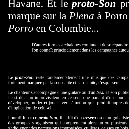
Havane. Et le
proto-Son
pr
marque sur la
Plena
à Porto
Porro
en Colombie...
D'autres formes archaïques continuent de se répandre 
l'on connaît principalement dans les campagnes autou
Tunante
...
Le
proto-Son
reste fondamentalement une musique des campag
fortement marquée par la sensualité et l'africanité, s'esquissent.
Le chanteur s'accompagne d'une guitare ou d'un
tres
. Et son publi
Il est déjà un improvisateur en ce sens que partant d'un court t
développer, broder et jouer avec l'émotion qu'il produit auprès d
d'implication de celui-ci.
Pour diffuser ce
proto-Son
, il suffit d'un
tresero
ou d'un guitarist
des groupes s'organisent qui comprennent alors un ou plusieurs
s'adjoignent des percussions improvisées, cuillères, caisses en bois.