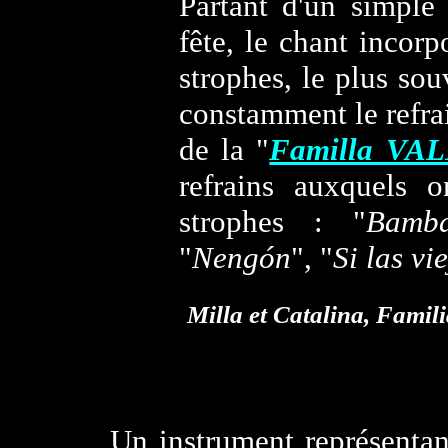
Partant d'un simple 
fête, le chant incor
strophes, le plus sou
constamment le refrai
de la "
Familla V
refrains auxquels 
strophes : "
Bamb
"
Nengón
", "
Si las vi
Milla et Catalina, Famil
Un instrument représenta