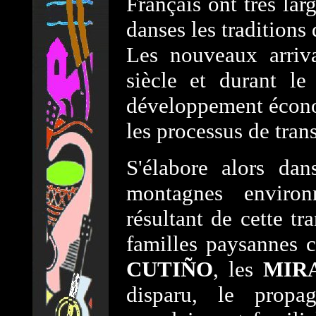
Français ont très lar
danses les traditions 
Les nouveaux arriva
siècle et durant l
développement économ
les processus de tran
S'élabore alors da
montagnes enviro
résultant de cette tr
familles paysannes
CUTIÑO
, les
MIR
disparu, le propag