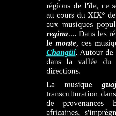
régions de l'île, ce
au cours du XIX° des 
aux musiques popula
regina
.... Dans les r
le
monte
,
ces musiqu
Changüí
. Autour de
dans la vallée du 
directions.
La musique
guaj
transculturation dan
de provenances hi
africaines, s'imprè