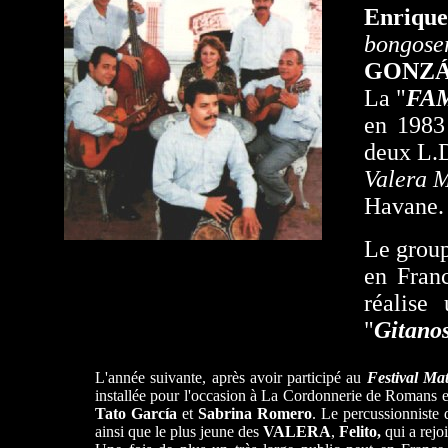
Enrique
bongose
GONZÁ
La "
FA
en 1983 
deux L.D
Valera 
Havane.
Le group
en Fran
réalise
"
Gitano
L'année suivante, après avoir participé au
Festival Ma
installée pour l'occasion à La Cordonnerie de Romans en
Tato García
et
Sabrina
Romero
. Le percussionniste
ainsi que le plus jeune des
VALERA
,
Felito,
qui a rejoi