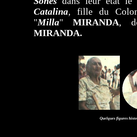
Sones
dans leur état le 
Catalina
, fille du Colo
"
Milla
"
MIRANDA
, 
MIRANDA.
..
Quelques figures hist