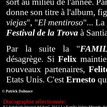
sort au milieu de l'année. Pa
donne son titre à l'album, fi
viejas
", "
El mentiroso
"... La
Festival de la Trova
à Santi
Par la suite la "
FAMI
désagrège. Si
Felix
maintie
nouveaux partenaires,
Felit
Etats Unis. C'est
Ernesto
qui
© Patrick Dalmace
Discographie sélectionnée:
* " Antología Integral del Son", Vol.1 La Familia Valera Miranda,