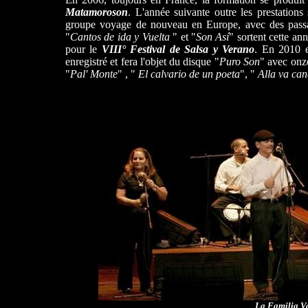
Matamoroson
. L'année suivante outre les prestations
groupe voyage de nouveau en Europe, avec des passag
"
Cantos de ida y Vuelta
" et "
Son Así
" sortent cette a
pour le
VIII° Festival de Salsa y Verano
. En 2010 e
enregistré et fera l'objet du disque "
Puro Son
" avec onze
"
Pal' Monte
" , "
El calvario de un poeta
", "
Alla va can
La Familia V