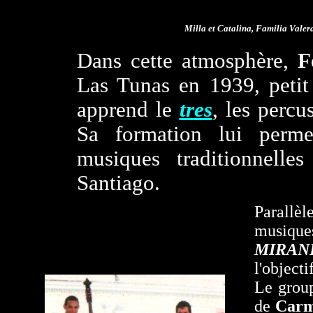
Milla et Catalina, Familia Vale
Dans cette atmosphère,
F
Las Tunas en 1939, petit
apprend le
tres
, les percu
Sa formation lui perme
musiques traditionnell
Santiago.
Parallèl
musiques
MIRAN
l'objecti
Le grou
de
Car