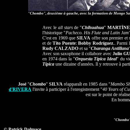
"
Chombo
", deuxième à gauche, avec la formation de Mongo S
Avec le
all stars
de "
Chihuahua
"
MARTÍNE
l'historique "
Pacheco. His Flute and Latin Jam
C'est en 1969 que
SILVA
offre son premier et 
et de
Tito Puente
:
Bobby Rodríguez
.. Parmi l
Rudy CALZADO
et sa "
Charanga Antillana
Avec son saxophone il collabore avec
Julio 
en 1974 dans la "
Orquesta
Típica
Ideal
" du vi
Típica
une dizaine d'années. Il y retrouve à part
José
"
Chombo
"
SILVA
réapparaît en 1985 dans "
Mambo S
d'RIVERA
l'invite à participer à l'enregistrement "
40 Years of C
est sur le point de réali
En hommage
"
Chombo
© Patrick Dalmace