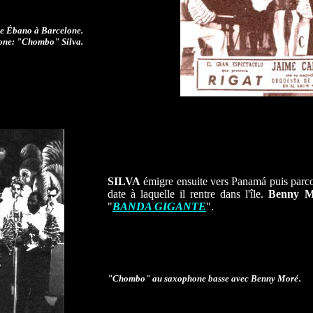
e Ébano à Barcelone.
ne: "
Chombo
" Silva.
SILVA
émigre ensuite vers Panamá puis parcou
date à laquelle il rentre dans l'île.
Benny 
"
BANDA GIGANTE
".
.
"
Chombo
" au saxophone basse avec Benny Moré