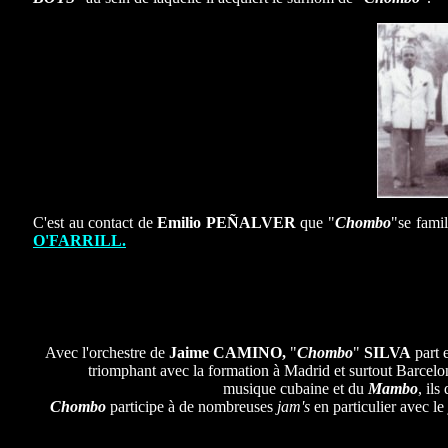
C'est au contact de
Emilio PEÑALVER
que "
Chombo
"se famil
O'FARRILL.
Avec l'orchestre de
Jaime CAMINO,
"
Chombo
"
SILVA
part 
triomphant avec la formation à Madrid et surtout Barcelon
musique cubaine et du
Mambo
, ils
Chombo
participe à de nombreuses
jam's
en particulier avec le