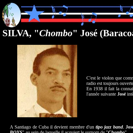
SILVA, "
Chombo
" José (Barac
C'est le violon que com
radio est toujours ouver
En 1938 il fait la conn
l'année suivante
José
int
A Santiago de Cuba il devient membre d'un
tipo jazz band
.
Jos
BOYS
" au sein de laquelle il acquiert le surnom de "
Chombo
".