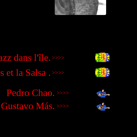
zz dans l'île.
>>>>
 et la Salsa .
>>>>
P
edro Chao.
>>>>
Gustavo Más.
>>>>