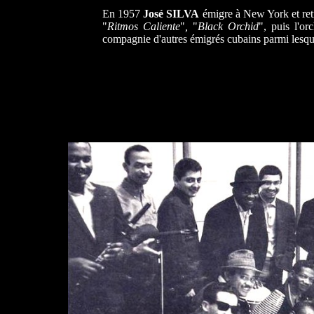
En 1957
José SILVA
émigre à New York et re
"
Ritmos Caliente
"
,
"
Black Orchid
", puis l'or
compagnie d'autres émigrés cubains parmi lesq