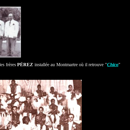
des frères
PÉREZ
installée au Montmartre où il retrouve "
Chico
"