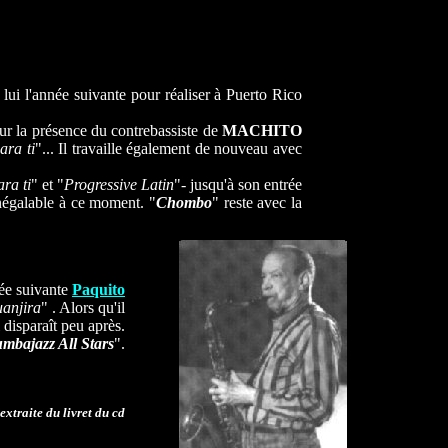
 lui l'année suivante pour réaliser à Puerto Rico
sur la présence du contrebassiste de
MACHITO
ara ti
"... Il travaille également de nouveau avec
ra ti
" et "
Progressive Latin
"- jusqu'à son entrée
inégalable à ce moment. "
Chombo
"
reste avec la
née suivante
Paquito
anjira
" . Alors qu'il
l disparaît peu après.
mbajazz All Stars
".
xtraite du livret du cd