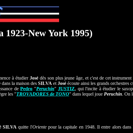
oa 1923-New York 1995)
mence à étudier
José
dès son plus jeune âge, et c'est de cet instrument
te dans la maison des
SILVA
et
José
écoute ainsi les grands orchestres 
aissance de
Pedro
"
Peruchín
"
JUSTIZ
, qui l'incite à étudier le sax
ègre les "
TROVADORES de TONO
" dans lequel joue
Peruchín
. On 
é SILVA
quitte l'
Oriente
pour la capitale en 1948. Il entre alors dans