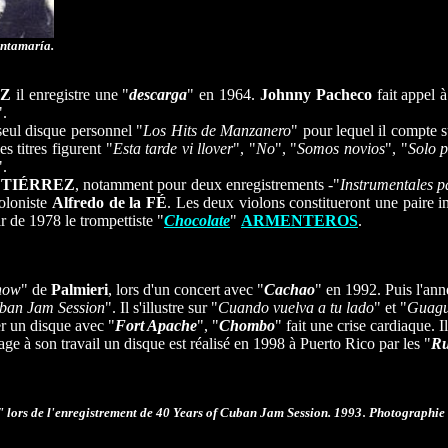
antamaría.
Z
il enregistre une "
descarga
" en 1964.
Johnny Pacheco
fait appel à
".
seul disque personnel "
Los Hits de Manzanero
" pour lequel il compte 
es titres figurent "
Esta tarde vi llover
", "
No
", "
Somos novios
", "
Solo p
".
GUTIÉRREZ
, notamment pour deux enregistrements -"
Instrumentales pa
oloniste
Alfredo de la FÉ
. Les deux violons constitueront une paire 
ir de 1978 le trompettiste "
Chocolate
"
ARMENTEROS
.
how
" de
Palmieri
, lors d'un concert avec "
Cachao
" en 1992. Puis l'an
uban Jam Session
". Il s'illustre sur "
Cuando vuelva a tu lado
" et "
Guagu
ser un disque avec "
Fort Apache
", "
Chombo
"
fait une crise cardiaque. I
 à son travail un disque est réalisé en 1998 à Puerto Rico par les "
Ru
.
" lors de l'enregistrement de 40 Years of Cuban Jam Session. 1993
Photographie e