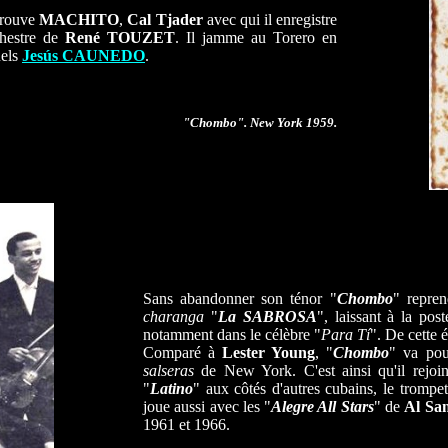
trouve
MACHITO
,
Cal
Tjader
avec qui il enregistre
chestre de
René TOUZET
. Il jamme au Torero en
uels
Jesús CAUNEDO
.
"
Chombo
". New York 1959.
Sans abandonner son ténor "
Chombo
"
repre
charanga
"
La SABROSA
", laissant à la pos
notamment dans le célèbre "
Para Tí
". De cette 
Comparé à
Lester Young
, "
Chombo
"
va pou
salseras
de New York. C'est ainsi qu'il rejoin
"
Latino
" aux côtés d'autres cubains, le trompet
joue aussi avec les "
Alegre All Stars
" de
Al San
1961 et 1966.