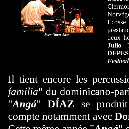
Clermo
Norvège
Ecosse 
prestati
Avec Omar Sosa
deux 
Julio 
DEPE
Festiva
Il tient encore les percus
familia
" du dominicano-par
"
Angá
"
DÍAZ
se produit
compte notamment avec
Do
Cette même année "
Angá
" 