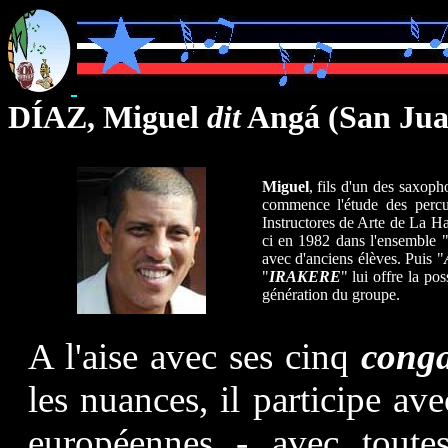
DÍAZ, Miguel
dit
Angá
(San Jua
Miguel
, fils d'un des saxoph
commence l'étude des percu
Instructores de Arte de La 
ci en 1982 dans l'ensemble 
avec d'anciens élèves. Puis "
"
IRAKERE
" lui offre la p
génération du groupe.
A l'aise avec ses cinq
cong
les nuances, il participe a
européennes - avec toutes