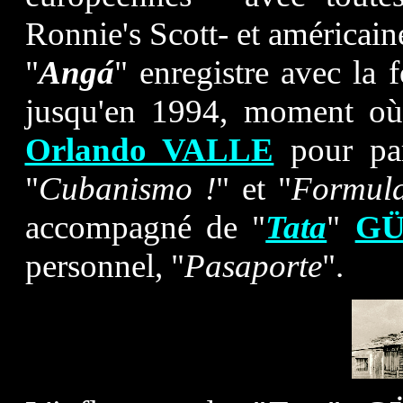
Ronnie's Scott- et américain
"
Angá
" enregistre avec la 
jusqu'en 1994, moment où
Orlando VALLE
pour part
"
Cubanismo !
" et "
Formul
accompagné de "
Tata
"
GÜ
personnel, "
Pasaporte
".