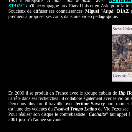
1997 il enregistre "
A toda Cuba le gusta
" avec "
AFRO-CU
STARS
" qu'il accompagne aux Etats Unis et en Asie pour la to
Soucieux de diffuser ses connaissances,
Miguel
"
Angá
"
DÍAZ
e
premiers à proposer ses cours dans une vidéo pédagogique.
En 2000 il se produit en France avec le groupe cubain de
Hip H
l'arrête dans ses recherches : il collabore également avec le violoni
Deux ans plus tard il travaille avec
Jérôme Savary
pour monter l
est l'une des vedettes du
Festival Tempo Latino
de Vic Fezensac.
Pour réaliser son disque le contrebassiste "
Cachaito
" fait appel 
2001 jusqu'à l'année suivante.