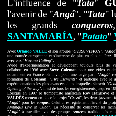
L'influence de "
Tata
"
G
l'avenir de "
Angá
". "
Tata
" 
les grands
congueros
SANTAMARÍA
, "
Patato
"
Avec
Orlando
VALLE
et son groupe "
OTRA VISIÓN
", "
Angá
une tournée européenne et s'intéresse de plus en plus au Jazz. Il
avec eux "
Havana Calling
".
Avide d'expérimentation et développant toujours plus de virt
collabore en 1996 avec
Steve Coleman
pour une vidéo et des
notamment en France où il vit pour une large part. "
Angá
" re
formation de
Coleman
, "
Five Elements
" et participe avec le
q
expérimentations les plus avancées dans lesquelles s'inscrit "
Gene
Opening of the way
". Il est de tous les enregistrements jusqu'en 19
Lorsque en 1997 le trompettiste américain
Roy Hargrove
et 
VALDÉS
mettent en place le projet "
Crisol
", les deux jazzmen f
"
Angá
" pour les
congas
. Celui-ci est également l'invité du proj
Amungus Live in Cuba
". La nécessité de conserver les racin
"
Angá
" à travailler avec des groupes
soneros
traditionnels et 