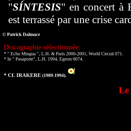
"
SÍNTESIS
" en concert à 
est terrassé par une crise car
© Patrick Dalmace
Discographie sélectionnée:
* " Echu Mingua ", L.H. & Paris 2000-2001, World Circuit 071.
* In " Pasaporte", L.H. 1994, Egrem 0074.
*
Cf. IRAKERE
(1989-1994)
.
Le