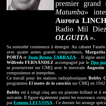
premier grand 
Matumba
» int
Aurora
LINC
Radio Mil Die
OLGUITA
».
Sa notoriété commence à émerger. Au cabaret Faraó
avec quatre autres grands compositeurs,
Margari
PORTA
et
Juan Bruno TARRAZA
-
. Il signe aus
Wilfredo FERNÁNDEZ
accompagné par le
Tipo ja
se poursuivent sur CMQ avec le mexicain
Augustín
compositeurs et interprètes.
Ce travail pour les stations radiophoniques
Bobby
programme
El teatro de la canción
sur CMQ en 1942 
Bobby
est à vingt cinq ans un pianiste brillant et il e
suivante. Il figure également parmi les nouveaux comp
par
Ernesto LECUONA
. Ce dernier lui arrange spé