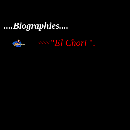
....Biographies....
"
El Chori
".
<<<<