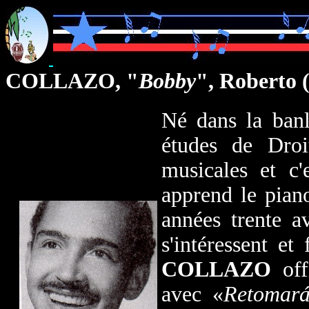
COLLAZO,
"
Bobby
"
, Roberto
(
Né dans la banl
études de Droi
musicales et c'
apprend le piano
années trente a
s'intéressent et
COLLAZO
of
avec «
Retomará