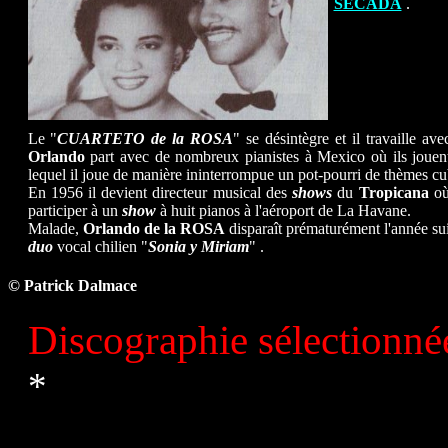
SECADA
.
Le "
CUARTETO de la ROSA
" se désintègre et il travaille av
Orlando
part avec de nombreux pianistes à Mexico où ils jouent
lequel il joue de manière ininterrompue un pot-pourri de thèmes cub
En 1956 il devient directeur musical des
shows
du
Tropicana
où 
participer à un
show
à huit pianos à l'aéroport de La Havane.
Malade,
Orlando de la ROSA
disparaît prématurément l'année sui
duo
vocal chilien "
Sonia y Miriam
" .
© Patrick Dalmace
Discographie sélectionné
*