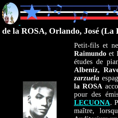
de la ROSA, Orlando, José (La
Petit-fils et 
Raimundo
et
études de pia
Albeníz, Rav
zarzuela
espag
la ROSA
acco
pour des émis
LECUONA
. 
maître, lors