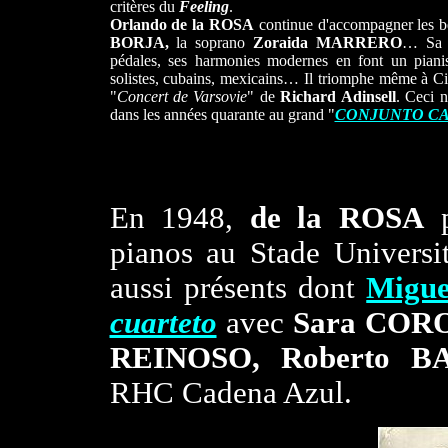
critères du
Feeling
.
Orlando de la ROSA
continue d'accompagner les be
BORJA,
la soprano
Zoraida MARRERO
… Sa t
pédales, ses harmonies modernes en font un pianis
solistes, cubains, mexicains… Il triomphe même à Cinc
"
Concert de Varsovie
" de
Richard Adinsell
. Ceci n
dans les années quarante au grand "
CONJUNTO CA
En 1948,
de la ROSA
p
pianos au Stade Universit
aussi présents dont
Migu
cuarteto
avec
Sara
CORON
REINOSO, Roberto 
RHC Cadena Azul.