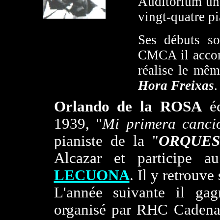
Auditorium un 
vingt-quatre pi
Ses débuts s
CMCA il accomp
réalise le mê
Hora Freixas
.
Orlando de la ROSA
éc
1939, "
Mi primera canci
pianiste de la "
ORQUEST
Alcazar et participe a
LECUONA
. Il y retrouv
L'année suivante il ga
organisé par RHC Cadena