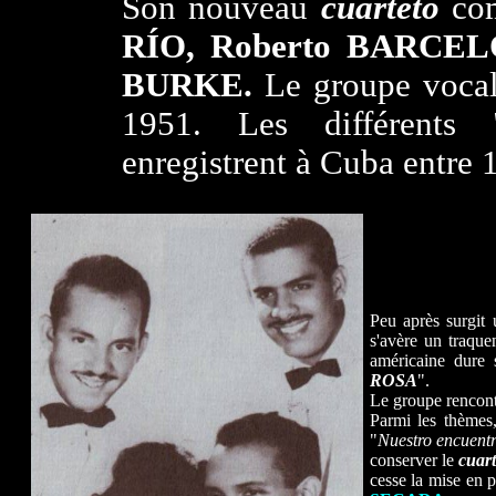
Son nouveau
cuarteto
com
RÍO, Roberto BARCEL
BURKE.
Le groupe vocal
1951. Les différents 
enregistrent à Cuba entre 
Peu après surgit
s'avère un traqu
américaine dure
ROSA
".
Le groupe rencont
Parmi les thèmes
"
Nuestro encuent
conserver le
cuart
cesse la mise en p