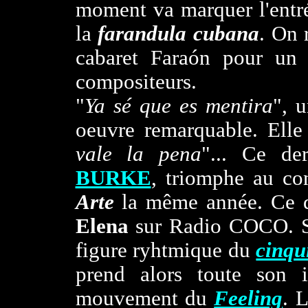
moment va marquer l'ent
la
farandula
cubana
. On 
cabaret Faraón pour un 
compositeurs.
"
Ya sé que es mentira
", 
oeuvre remarquable. Elle 
vale la pena
"... Ce de
BURKE
, triomphe au co
Arte
la même année. Ce q
Elena
sur Radio COCO. Se
figure ryhtmique du
cinqu
prend alors toute son i
mouvement du
Feeling
. 