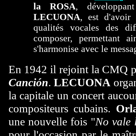
la ROSA
, développan
LECUONA
, est d'avoir
qualités vocales des di
composer, permettant ain
s'harmonise avec le messa
En 1942 il rejoint la CMQ
Canción
.
LECUONA
organ
la capitale un concert aucou
compositeurs cubains.
Orl
une nouvelle fois "
No vale 
pour l'occasion par le maît