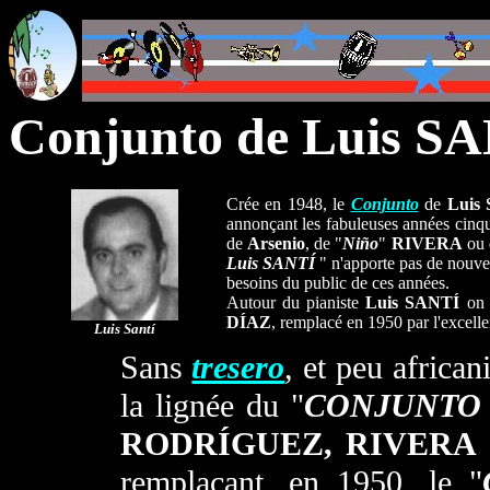
Conjunto de Luis S
Crée en 1948, le
Conjunto
de
Luis
annonçant les fabuleuses années cinq
de
Arsenio
, de "
Niño
"
RIVERA
ou 
Luis SANTÍ
" n'apporte pas de nouv
besoins du public de ces années.
Autour du pianiste
Luis SANTÍ
on t
DÍAZ
, remplacé en 1950 par l'excelle
Luis
Santí
Sans
tresero
, et peu africani
la lignée du "
CONJUNTO
RODRÍGUEZ, RIVERA
remplaçant, en 1950, le "