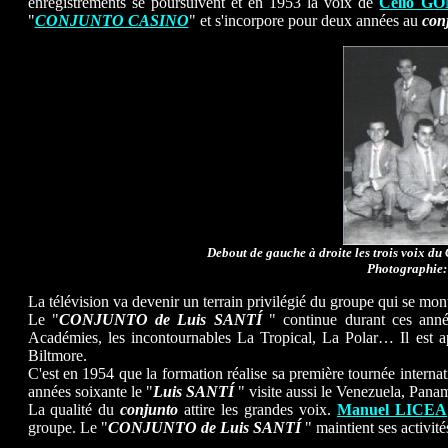
enregistrements se poursuivent et en 1953 la voix de
Celio G
"
CONJUNTO CASINO
" et s'incorpore pour deux années au
con
Debout de gauche à droite les trois voix d
Photographie:
La télévision va devenir un terrain privilégié du groupe qui se m
Le "
CONJUNTO de Luis SANTÍ
" continue durant ces année
Académies, les incontournables La Tropical, La Polar… Il est 
Biltmore.
C'est en 1954 que la formation réalise sa première tournée interna
années soixante le "
Luis SANTÍ
" visite aussi le Venezuela, Pan
La qualité du
conjunto
attire les grandes voix.
Manuel LICEA
groupe. Le "
CONJUNTO de Luis SANTÍ
" maintient ses activité