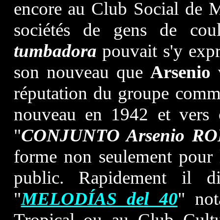
encore au Club Social de M
sociétés de gens de coul
tumbadora
pouvait s'y expr
son nouveau que
Arsenio
v
réputation du groupe commen
nouveau en 1942 et vers c
"
CONJUNTO Arsenio R
forme non seulement pour l
public. Rapidement il di
"
MELODÍAS del 40
" no
Tropical ou au Club Cultu