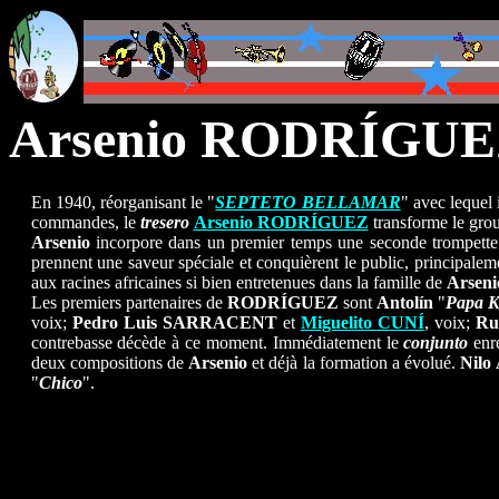
Arsenio RODRÍGUEZ
En 1940, réorganisant le "
SEPTETO BELLAMAR
" avec lequel 
commandes, le
tresero
Arsenio RODRÍGUEZ
transforme le gro
Arsenio
incorpore dans un premier temps une seconde trompett
prennent une saveur spéciale et conquièrent le public, principaleme
aux racines africaines si bien entretenues dans la famille de
Arseni
Les premiers partenaires de
RODRÍGUEZ
sont
Antolín
"
Papa K
voix;
Pedro Luis SARRACENT
et
Miguelito CUNÍ
, voix;
Ru
contrebasse décède à ce moment. Immédiatement le
conjunto
enre
deux compositions de
Arsenio
et déjà la formation a évolué.
Nil
"
Chico
".