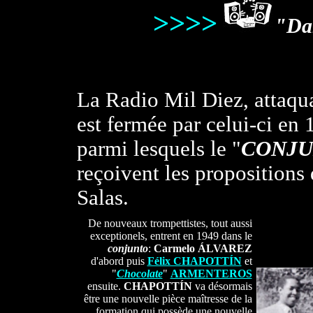
>>>>
"Dam
La Radio Mil Diez, attaqu
est fermée par celui-ci en 
parmi lesquels le "
CONJU
reçoivent les propositions 
Salas.
De nouveaux trompettistes, tout aussi
exceptionels, entrent en 1949 dans le
conjunto
:
Carmelo ÁLVAREZ
d'abord puis
Félix CHAPOTTÍN
et
"
Chocolate
"
ARMENTEROS
ensuite.
CHAPOTTÍN
va désormais
être une nouvelle pièce maîtresse de la
formation qui possède une nouvelle