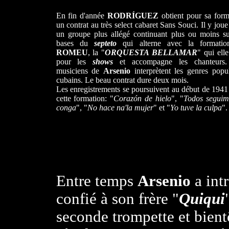
En fin d'année
RODRÍGUEZ
obtient pour sa form
un contrat au très select cabaret Sans Souci. Il y jou
un groupe plus allégé continuant plus ou moins su
bases du
septeto
qui alterne avec la formati
ROMEU
, la "
ORQUESTA BELLAMAR
" qui ell
pour les
shows
et accompagne les chanteurs.
musiciens de
Arsenio
interprètent les genres popul
cubains. Le beau contrat dure deux mois.
Les enregistrements se poursuivent au début de 1941
cette formation: "
Corazón de hielo
", "
Todos seguim
conga
", "
No hace na'la mujer
" et "
Yo tuve la culpa
".
Entre temps
Arsenio
a int
confié à son frère "
Quiqui
seconde trompette et bientô