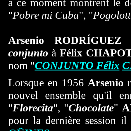
à ce moment montrent le d
"
Pobre mi Cuba
", "
Pogolott
Arsenio RODRÍGUEZ
c
conjunto
à
Félix
CHAPOT
nom "
CONJUNTO Félix
C
Lorsque en 1956
Arsenio
nouvel ensemble qu'il enr
"
Florecita
", "
Chocolate
"
A
pour la dernière session il