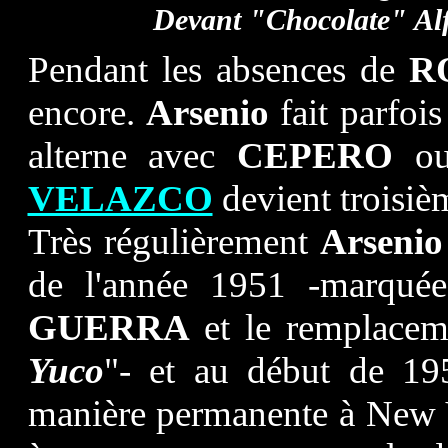
Devant "Chocolate" Al
Pendant les absences de
R
encore.
Arsenio
fait parfois
alterne avec
CEPERO
o
VELAZCO
devient troisièm
Très régulièrement
Arsenio
de l'année 1951 -marqué
GUERRA
et le remplace
Yuco
"- et au début de 195
manière permanente à New Y