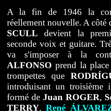
A la fin de 1946 la conf
réellement nouvelle. A côté
SCULL
devient la prem
seconde voix et guitare. Trè
va s'imposer à la con
ALFONSO
prend la place
trompettes que
RODRÍG
introduisant un troisième i
formé de
Juan ROGER
,
S
TERRY
.
René ÁLVARE