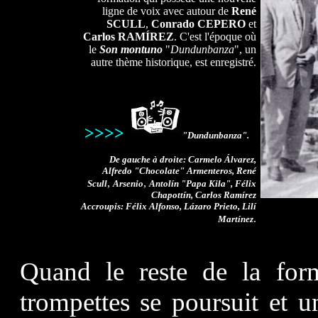
ligne de voix avec autour de
René
SCULL
,
Conrado CEPERO
et
Carlos RAM
Í
REZ
. C'est l'époque où
le
Son montuno
"
Dundunbanza
", un
autre thème historique, est enregistré.
>>>>
"Dundunbanza".
De gauche à droite: Carmelo Álvarez,
Alfredo "Chocolate" Armenteros, René
,
,
Scull
Arsenio
Antolín "Papa Kila", Félix
Chapottín, Carlos Ramírez
Accroupis: Félix Alfonso, Lázaro Prieto, Lilí
.
Martínez
Quand le reste de la form
trompettes se poursuit et 