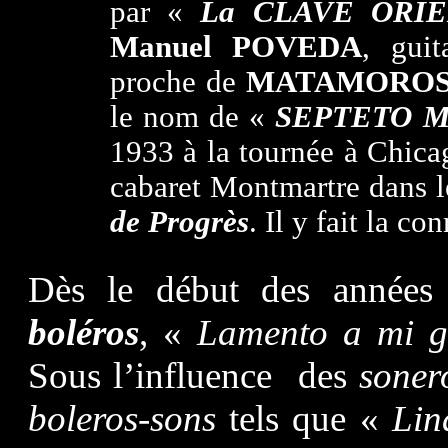
par «
La CLAVE ORI
Manuel POVEDA
, guit
proche de
MATAMORO
le nom de «
SEPTETO 
1933 à la tournée à Chica
cabaret Montmartre dans l
de Progrès
. Il y fait la co
Dès le début des années 
boléros
, «
Lamento a mi g
Sous l’influence des
soner
boleros-sons
tels que «
Lin