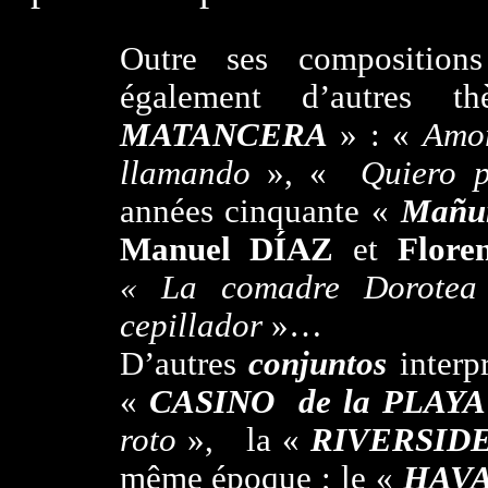
Outre ses compositio
également d’autres
MATANCERA
» : «
Amor
llamando
», «
Quiero 
années cinquante «
Mañu
Manuel DÍAZ
et
Flore
« La comadre Dorotea
cepillador
»…
D’autres
conjuntos
interp
«
CASINO de la PLAYA
roto
», la «
RIVERSID
même époque ; le «
HAVA