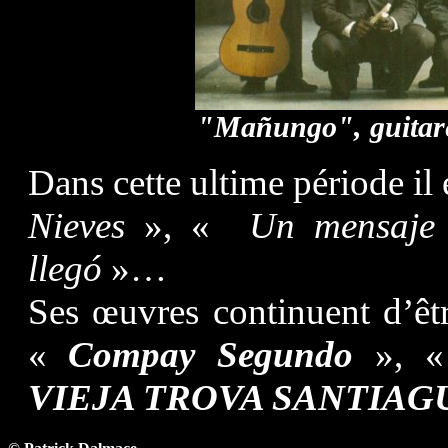
"Mañungo", guitare,
Dans cette ultime période il
Nieves
», «
Un mensaje
llegó
»…
Ses œuvres continuent d’êtr
«
Compay Segundo
», 
VIEJA TROVA SANTIAG