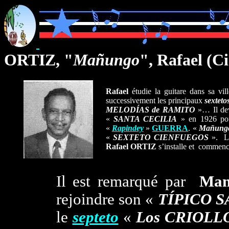
ORTIZ, "
Mañungo
", Rafael (
Ci
Rafael
étudie la guitare dans sa vi
successivement les principaux
sexteto
MELODÍAS de RAMITO
»… Il devi
«
SANTA CECILIA
» en 1926 pour
«
Rapindey
»
GUERRA
. «
Mañung
«
SEXTETO CIENFUEGOS
». La
Rafael ORTIZ
s’installe et commence 
Il est remarqué par
Ma
rejoindre son «
TÍPICO 
le
septeto
«
Los CRIOLL