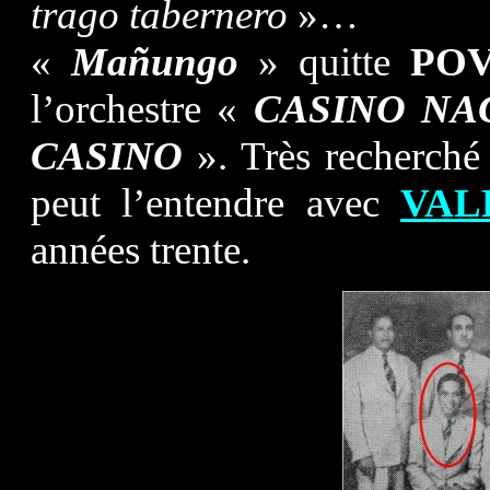
trago tabernero
»…
«
Mañungo
» quitte
PO
l’orchestre «
CASINO NA
CASINO
». Très recherché 
peut l’entendre avec
VAL
années trente.