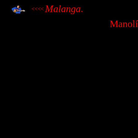
Malanga
.
<<<<
Manol