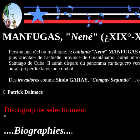
MANFUGAS, "
Nené
"
(¿XIX°-X
Personnage réel ou mythique, le
cantante
"
Nené
"
MANFUGAS
plus orientale de l'actuelle province de Guantánamo, aurait intr
Santiago de Cuba. Il aurait disparu du panorama
santiaguero
vers
aurait pu perdre la vie au combat.
Des
trovadores
comme
Sindo GARAY
, "
Compay Segundo
" ... 
© Patrick Dalmace
Discographie sélectionnée:
*
....Biographies...
.