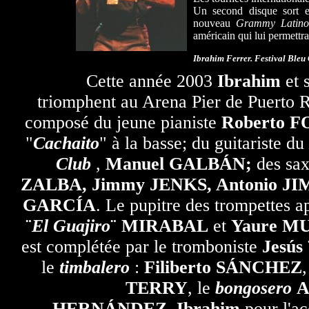
Un second disque sort 
nouveau
Grammy Latino
américain qui lui permettra
Ibrahim Ferrer. Festival Bleu
Cette année 2003
Ibrahim
et 
triomphent au Arena Pier de Puerto Ri
composé du jeune pianiste
Roberto 
"
Cachaito
" à la basse; du guitariste du
Club
,
Manuel GALBÁN;
des sa
ZALBA, Jimmy JENKS, Antonio J
GARCÍA
. Le pupitre des trompettes a
¨
El Guajiro
¨ MIRABAL
et
Yaure M
est complétée par le tromboniste
Jesús 
le
timbalero
:
Filiberto SÁNCHEZ
,
TERRY
, le
bongosero
A
HERNÁNDEZ
.
Ibrahim
pour l'a