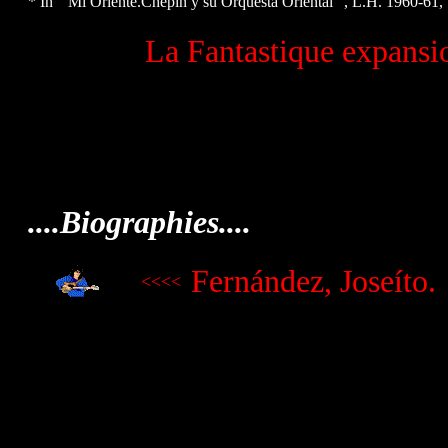
* In " Mi Oriente.Chepín y su Orquesta Oriental ", L.H. 1960-6
La Fantastique expansi
....Biographies....
Fernández, Jose
í
to.
<<<<
.