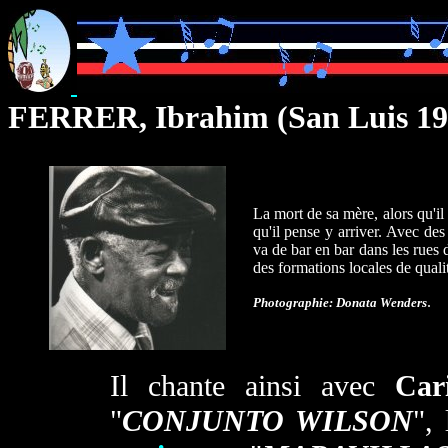
FERRER, Ibrahim (San Luis 19
La mort de sa mère, alors qu'i
qu'il pense y arriver. Avec de
va de bar en bar dans les rues
des formations locales de quali
.
Photographie: Donata Wenders
Il chante ainsi avec
Ca
"
CONJUNTO WILSON
", 