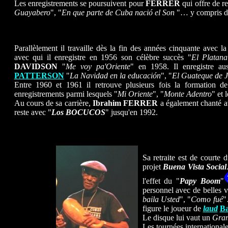
Les enregistrements se poursuivent pour
FERRER
qui offre de re
Guayabero
", "
En que parte de Cuba nació el Son
"… y compris 
Parallèlement il travaille dès la fin des années cinquante avec la
avec qui il enregistre en 1956 son célèbre succès "
El Platana
DAVIDSON
"
Me voy pa'Oriente
" en 1958. Il enregistre aus
PATTERSON
"
La Navidad en la educación
", "
El Guateque de 
Entre 1960 et 1961 il retrouve plusieurs fois la formation 
enregistrements parmi lesquels "
Mi Oriente
", "
Monte Adentro
" et 
Au cours de sa carrière,
Ibrahim FERRER
a également chanté 
reste avec "
Los BOCUCOS
" jusqu'en 1992.
Sa retraite est de courte 
projet
Buena Vista Social
l'effet du
"
Papy Boom
"
personnel avec de belles v
baila Usted
", "
Como fué
"
figure le joueur de
laud
B
Le disque lui vaut un
Gram
Les tournées international