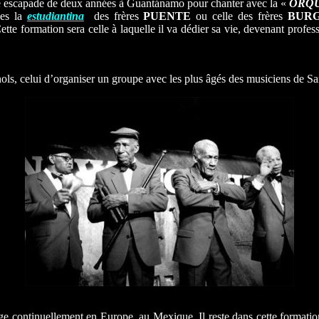
e escapade de deux années à Guantánamo pour chanter avec la «
ORQU
les la
estudiantina
des frères
PUENTE
ou celle des frères
BUR
tte formation sera celle à laquelle il va dédier sa vie, devenant profe
gnols, celui d’organiser un groupe avec les plus âgés des musiciens de 
e continuellement en Europe, au Mexique. Il reste dans cette formatio