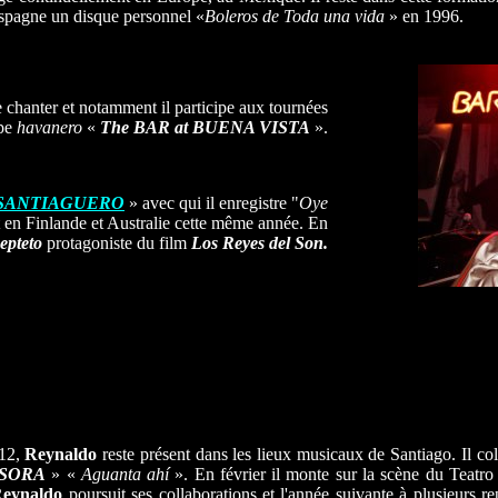
Espagne un disque personnel «
Boleros de Toda una vida
» en 1996.
 chanter et notamment il participe aux tournées
upe
havanero
«
The BAR at BUENA VISTA
».
SANTIAGUERO
» avec qui il enregistre "
Oye
 en Finlande et Australie cette même année. En
septeto
protagoniste du film
Los Reyes del Son.
12,
Reynaldo
reste présent dans les lieux musicaux de Santiago. Il co
SORA
» «
Aguanta ahí
». En février il monte sur la scène du Teatr
eynaldo
poursuit ses collaborations et l'année suivante à plusieurs rep