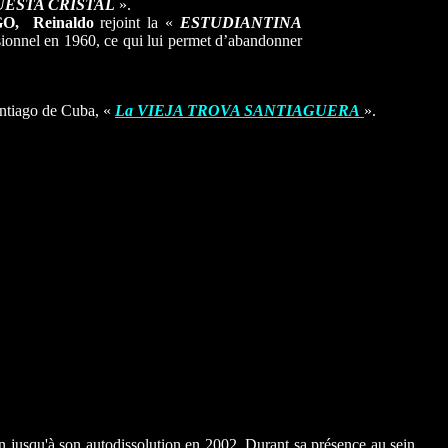
ESTA CRISTAL
».
GO,
Reinaldo
rejoint la «
ESTUDIANTINA
ssionnel en 1960, ce qui lui permet d’abandonner
Santiago de Cuba, «
La VIEJA TROVA SANTIAGUERA
».
n jusqu'à son autodissolution en 2002. Durant sa présence au sein