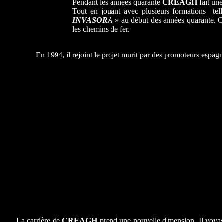
Pendant les années quarante
CREAGH
fait un
Tout en jouant avec plusieurs formations tel
INVASORA
» au début des années quarante. Ce
les chemins de fer.
En 1994, il rejoint le projet murit par des promoteurs espa
La carrière de
CREAGH
prend une nouvelle dimension. Il voyag