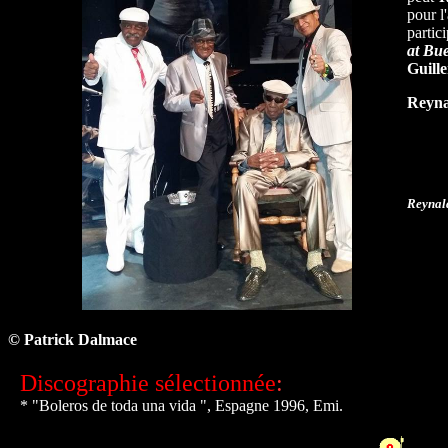
pour l
partic
at Bu
Guil
Reyna
Reynald
© Patrick Dalmace
Discographie sélectionnée
:
* "Boleros de toda una vida ", Espagne 1996, Emi.