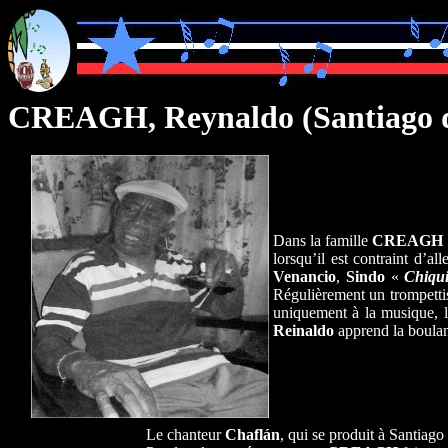
CREAGH, Reynaldo
(Santiago
Dans la famille
CREAGH
lorsqu’il est contraint d’a
Venancio
,
Sindo
«
Chiqui
Régulièrement un trompettis
uniquement à la musique, le
Reinaldo
apprend la boulang
Le chanteur
Chaflán
, qui se produit à Santiag