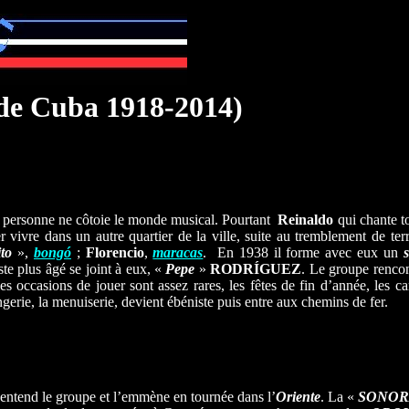
 de Cuba 1918-2014)
personne ne côtoie le monde musical. Pourtant
Reinaldo
qui chante to
ller vivre dans un autre quartier de la ville, suite au tremblement de
to
»,
bongó
;
Florencio
,
maracas
. En 1938 il forme avec eux un
s
te plus âgé se joint à eux, «
Pepe
»
RODRÍGUEZ
. Le groupe rencon
s occasions de jouer sont assez rares, les fêtes de fin d’année, les ca
erie, la menuiserie, devient ébéniste puis entre aux chemins de fer.
o entend le groupe et l’emmène en tournée dans l’
Oriente
. La «
SONOR