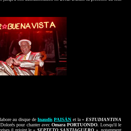
llabore au disque de
Inaudis
PAISÁN
et la «
ESTUDIANTINA
o Dolorés pour chanter avec
Omara PORTUONDO
. Lorsqu'il le
rises il rejoint le «
SEPTETO SANTIAGUERO
», notamment