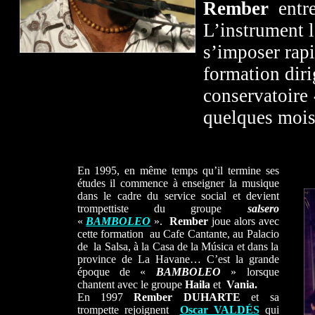
Rember
entre
L’instrument l
s’imposer rap
formation diri
conservatoire
quelques mo
En 1995, en même temps qu’il termine ses
études il commence à enseigner la musique
dans le cadre du service social et devient
trompettiste du groupe
salsero
«
BAMBOLEO
».
Rember
joue alors avec
cette formation au Cafe Cantante, au Palacio
de la Salsa, à la Casa de la Música et dans la
province de La Havane… C’est la grande
époque de «
BAMBOLEO
» lorsque
chantent avec le groupe
Haila
et
Vania.
En 1997
Rember DUHARTE
et sa
trompette rejoignent
Oscar VALDÉS
qui