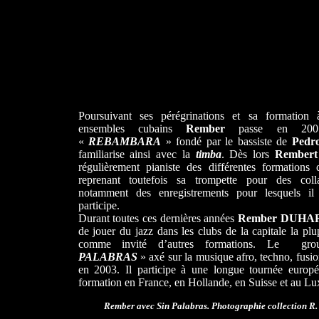
Poursuivant ses pérégrinations et sa formation 
ensembles cubains
Rember
passe en 200
«
REBAMBARA
» fondé par le bassiste de
Pedr
familiarise ainsi avec la
timba
. Dès lors
Rembert
régulièrement pianiste des différentes formations q
reprenant toutefois sa trompette pour des colla
notamment des enregistrements pour lesquels il 
participe.
Durant toutes ces dernières années
Rember DUHA
de jouer du jazz dans les clubs de la capitale la pl
comme invité d’autres formations. Le g
PALABRAS
» axé sur la musique afro, techno, fusi
en 2003. Il participe à une longue tournée europ
formation en France, en Hollande, en Suisse et au L
Rember avec Sin Palabras.
Photographie collection R.