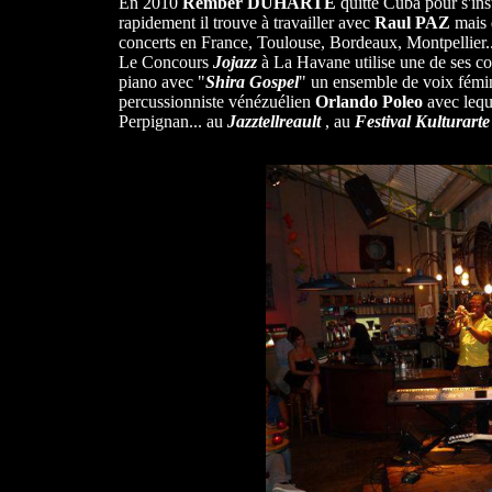
En 2010
Rember DUHARTE
quitte Cuba pour s'inst
rapidement il trouve à travailler avec
Raul PAZ
mais d
concerts en France, Toulouse, Bordeaux, Montpellier..
Le Concours
Jojazz
à La Havane utilise une de ses c
piano avec "
Shira Gospel
" un ensemble de voix fémi
percussionniste vénézuélien
Orlando Poleo
avec leque
Perpignan... au
Jazztellreault
, au
Festival Kulturarte