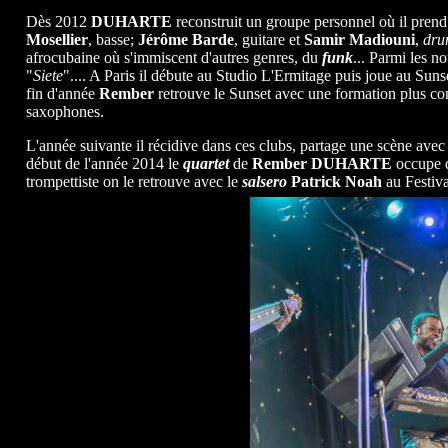
Dès 2012
DUHARTE
reconstruit un groupe personnel où il prend 
Mosellier
, basse;
Jérôme Barde
, guitare et
Samir Madiouni
,
dru
afrocubaine où s'immiscent d'autres genres, du
funk
... Parmi les n
"
Siete
".... A Paris il débute au Studio L'Ermitage puis joue au Sunset
fin d'année
Rember
retrouve le Sunset avec une formation plus co
saxophones.
L'année suivante il récidive dans ces clubs, partage une scène avec
début de l'année 2014 le
quartet
de
Rember DUHARTE
occupe q
trompettiste on le retrouve avec le
salsero
Patrick Noah
au Festiva