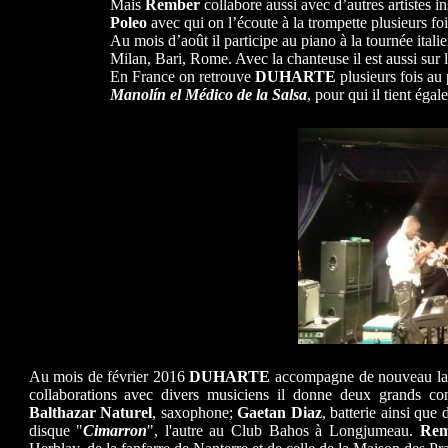
Mais
Rember
collabore aussi avec d’autres artistes i
Poleo
avec qui on l’écoute à la trompette plusieurs f
Au mois d’août il participe au piano à la tournée ita
Milan, Bari, Rome. Avec la chanteuse il est aussi sur
En France on retrouve
DUHARTE
plusieurs fois au
Manolín el Médico de la Salsa
, pour qui il tient éga
Au mois de février 2016
DUHARTE
accompagne de nouveau la
collaborations avec divers musiciens il donne deux grands c
Balthazar Naturel
, saxophone;
Gaetan Diaz
, batterie ainsi que
disque "
Cimarron
", l'autre au Club Bahos à Longjumeau.
Rem