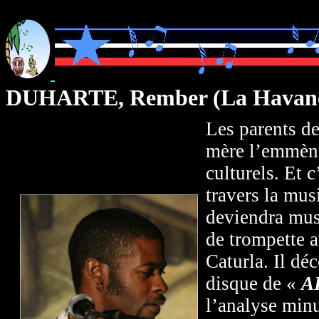
DUHARTE, Rember (La Havane
Les parents d
mère l’emmène
culturels. Et c
travers la mus
deviendra mus
de trompette 
Caturla. Il dé
disque de «
A
l’analyse minu