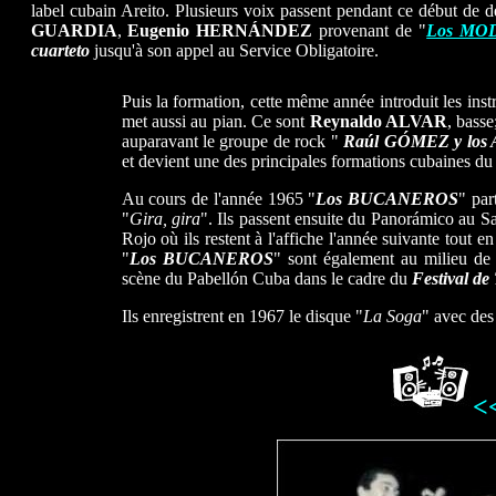
label cubain Areito. Plusieurs voix passent pendant ce début de 
GUARDIA
,
Eugenio HERNÁNDEZ
provenant de "
Los MO
cuarteto
jusqu'à son appel au Service Obligatoire.
Puis la formation, cette même année introduit les ins
met aussi au pian. Ce sont
Reynaldo ALVAR
, bass
auparavant le groupe de rock "
Raúl GÓMEZ
y los
et devient une des principales formations cubaines du
Au cours de l'année 1965 "
Los BUCANEROS
" par
"
Gira, gira
". Ils passent ensuite du Panorámico au S
Rojo où ils restent à l'affiche l'année suivante tout e
"
Los BUCANEROS
" sont également au milieu de 
scène du Pabellón Cuba dans le cadre du
Festival de
Ils enregistrent en 1967 le disque "
La Soga
" avec des
<