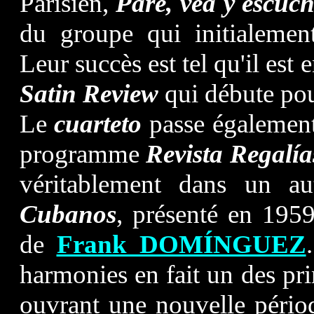
Parisien,
Pare, vea y escuc
du groupe qui initialement
Leur succès est tel qu'il est
Satin Review
qui débute po
Le
cuarteto
passe également
programme
Revista Regalía
véritablement dans un a
Cubanos
, présenté en 195
de
Frank DOMÍNGUEZ
harmonies en fait un des pr
ouvrant une nouvelle pério