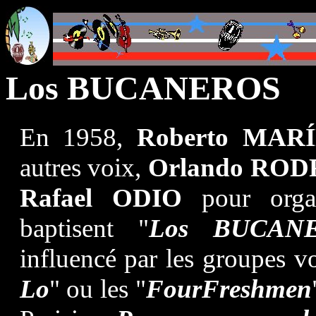
Los BUCANEROS
En 1958,
Roberto MAR
autres voix,
Orlando RO
Rafael ODIO
pour org
baptisent "
Los BUCAN
influencé par les groupes v
Lo
" ou les "
FourFreshmen