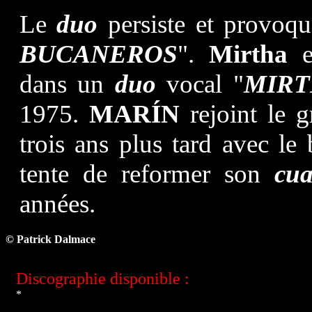
Le
duo
persiste et provoqu
BUCANEROS
".
Mirtha
en
dans un
duo
vocal "
MIRT
1975.
MARÍN
rejoint le 
trois ans plus tard
avec le 
tente de reformer son
cua
années.
© Patrick Dalmac
e
Discographie disponible :
*