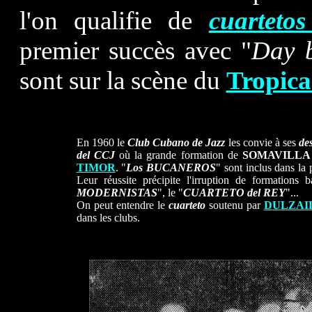
l'on qualifie de
cuarteto
premier succès avec "
Day 
sont sur la scène du
Tropic
En 1960 le
Club Cubano de Jazz
les convie à ses
de
del CCJ
où la grande formation de
SOMAVILLA
TIMOR
. "
Los BUCANEROS
" sont inclus dans la
Leur réussite précipite l'irruption de formations
MODERNISTAS
", le "
CUARTETO del REY
"...
On peut entendre le
cuarteto
soutenu par
DULZAI
dans les clubs.