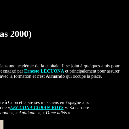
as 2000)
 dans une académie de la capitale. Il se joint à quelques amis pour
est engagé par
Ernesto LECUONA
et principalement pour assurer
avec la formation et c'est
Armando
qui occupe la place.
tre à Cuba et laisse ses musiciens en Espagne aux
m de «
LECUONA CUBAN BOYS
». Sa carrière
caona
», «
Antillana
», «
Dime adiós
»
…