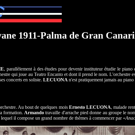
ane 1911-
Palma de Gran Canari
HE
, parallèlement à des études pour devenir instituteur étudie le piano
estre qui joue au Teatro Encanto et dont il prend le nom. L'orchestre 
es concerts en soliste.
LECUONA
n'est pratiquement jamais au piano 
 orchestre. Au bout de quelques mois
Ernesto
LECUONA
, malade ren
la formation.
Armando
travaille d'arrache pied donne au groupe le no
our lequel il compose un grand nombre de thèmes à commencer par «
Ana