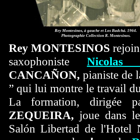
Rey Montesinos, à gauche et Los Badchá. 1964.
Photographie Collection R. Montesinos.
Rey MONTESINOS
rejoi
saxophoniste
Nicolas
CANCAÑON,
pianiste de 
” qui lui montre le travail d
La formation, dirigée p
ZEQUEIRA,
joue dans l
Salón Libertad de l'Hotel 