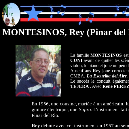
MONTESINOS, Rey (Pinar del 
La famille
MONTESINOS
es
CUNI
avant de quitter les scè
violon, le piano et joue un peu de
A neuf ans
Rey
joue correcte
CMBA,
La Escuelita del Aire
Le succès le conduit également
TEJERA
. Avec
René PÉRE
En 1956, une cousine, mariée à un américain, lu
guitare électrique, une
Supro
. L'instrument fait
Pinar del Rio.
Rey
débute avec cet instrument en 1957 au sei