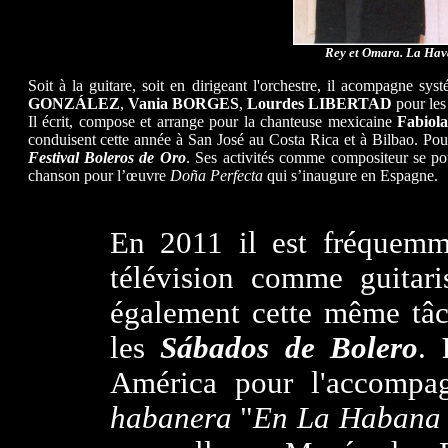
Rey et Omara. La Hav
Soit à la guitare, soit en dirigeant l'orchestre, il acompagne sy
GONZÁLEZ
,
Vania BORGES
,
Lourdes LIBERTAD
pour le
Il écrit, compose et arrange pour la chanteuse mexicaine
Fabiola
conduisent cette année à San José au Costa Rica et à Bilbao. Pour
Festival Boleros de Oro
. Ses activités comme compositeur se p
chanson pour l’œuvre
Doña Perfecta
qui s’inaugure en Espagne.
En 2011 il est fréquemme
télévision comme guitari
également cette même tâ
les
Sábados de Bolero
.
América pour l'accomp
habanera
"
En La Habana