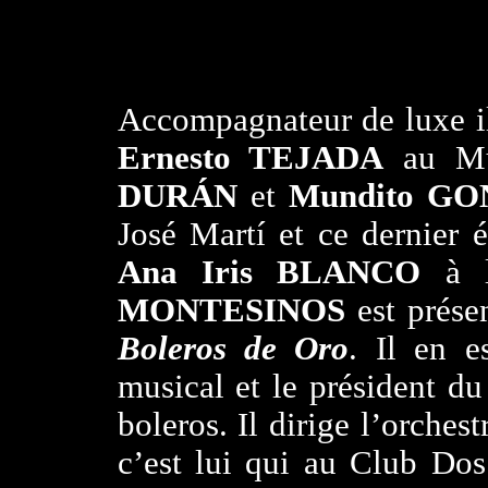
Accompagnateur de luxe il 
Ernesto TEJADA
au Mu
DURÁN
et
Mundito G
José Martí et ce dernier
Ana Iris BLANCO
à l
MONTESINOS
est prése
Boleros de Oro
. Il en e
musical et le président d
boleros. Il dirige l’orches
c’est lui qui au Club Do