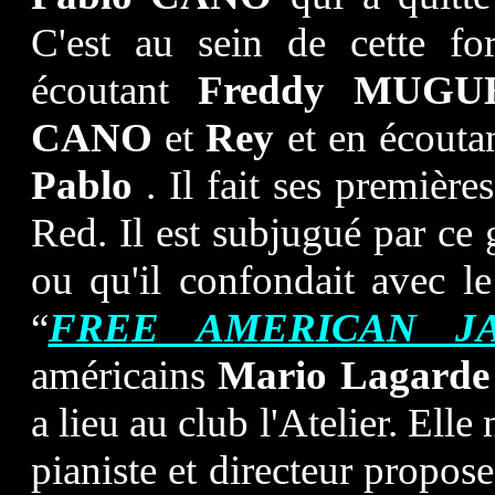
C'est au sein de cette for
écoutant
Freddy MUG
CANO
et
Rey
et en écouta
Pablo
. Il fait ses premièr
Red. Il est subjugué par ce g
ou qu'il confondait avec 
“
FREE AMERICAN J
américains
Mario Lagard
a lieu au club l'Atelier. Ell
pianiste et directeur propos