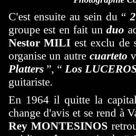
C'est ensuite au sein du “
2
groupe est en fait un
duo
a
Nestor MILI
est exclu de
organise un autre
cuarteto
v
Platters
”, “
Los LUCERO
guitariste.
En 1964 il quitte la capi
change d'avis et se rend à V
Rey MONTESINOS
retr