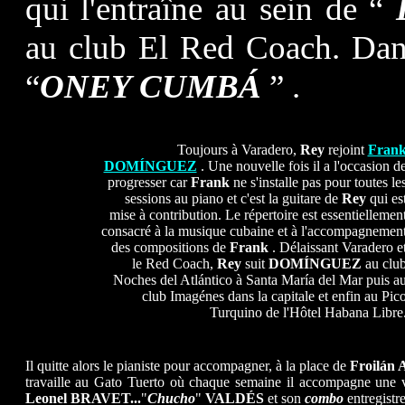
qui l'entraîne au sein de “
au club El Red Coach. Dans
“
ONEY CUMBÁ
” .
Toujours à Varadero,
Rey
rejoint
Fran
DOMÍNGUEZ
. Une nouvelle fois il a l'occasion d
progresser car
Frank
ne s'installe pas pour toutes le
sessions au piano et c'est la guitare de
Rey
qui es
mise à contribution. Le répertoire est essentiellemen
consacré à la musique cubaine et à l'accompagnemen
des compositions de
Frank
. Délaissant Varadero e
le Red Coach,
Rey
suit
DOMÍNGUEZ
au clu
Noches del Atlántico à Santa María del Mar puis a
club Imagénes dans la capitale et enfin au Pic
Turquino de l'Hôtel Habana Libre
Il quitte alors le pianiste pour accompagner, à la place de
Froilá
travaille au Gato Tuerto où chaque semaine il accompagne une v
Leonel BRAVET...
"
Chucho
"
VALDÉS
et son
combo
entregistr