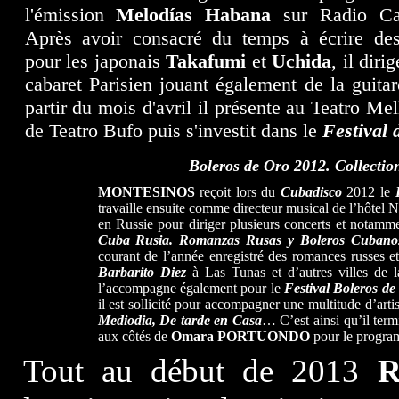
l'émission
Melodías Habana
sur Radio C
Après avoir consacré du temps à écrire de
pour les japonais
Takafumi
et
Uchida
, il diri
cabaret Parisien jouant également de la guitar
partir du mois d'avril il présente au Teatro Me
de Teatro Bufo puis s'investit dans le
Festival 
Boleros de Oro 2012.
Collectio
MONTESINOS
reçoit lors du
Cubadisco
2012 le
travaille ensuite comme directeur musical de l’hôtel Na
en Russie pour diriger plusieurs concerts et notamm
Cuba Rusia. Romanzas Rusas y Boleros Cubano
courant de l’année enregistré des romances russes e
Barbarito Diez
à Las Tunas et d’autres villes de 
l’accompagne également pour le
Festival Boleros de
il est sollicité pour accompagner une multitude d’art
Mediodia, De tarde en Casa
… C’est ainsi qu’il te
aux côtés de
Omara PORTUONDO
pour le progr
Tout au début de 2013
R