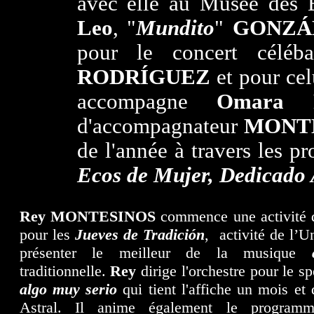
avec elle au Musée des 
Leo
, "
Mundito
"
GONZÁ
pour le concert célé
RODRÍGUEZ
et pour cel
accompagne
Omara P
d'accompagnateur
MONT
de l'année à travers les p
Ecos de Mujer, Dedicado
Rey MONTESINOS
commence une activité d
pour les
Jueves de Tradición
, activité de l’U
présenter le meilleur de la musique
traditionnelle.
Rey
dirige l'orchestre pour le s
algo muy serio
qui tient l'affiche un mois et
Astral. Il anime également le progra