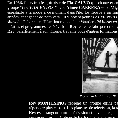
En 1966
,
il devient le guitariste de
Ela CALVO
qui chante et e
groupe “
Los VIOLENTOS
” avec
Aimée CABRERA
voix;
Mig
espagnole à la mode à ce moment dans l'île. Le groupe a un franc
années, changeant de nom vers 1969 optant pour “
Los MENSA
show
du Cabaret de l'Hôtel International de Varadero
24 horas en
théâtres et programmes de télévision.
Rey
tente de faire percer le 
Rey
, parallèlement à son groupe, travaille pour d'autres formatio
Rey et Pacho Alonso, 1966
Rey MONTESINOS
reprend un groupe dirigé p
répertoire plus cubain. Les plateaux de télévision, la r
Rey
est arrangeur pour la télévision et travaille égal
puis pour l'Institut Cubain de Radio. Il abandonne so