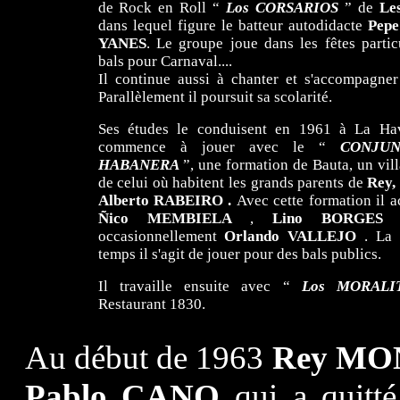
de Rock en Roll “
Los CORSARIOS
” de
Le
dans lequel figure le batteur autodidacte
Pepe
YANES
. Le groupe joue dans les fêtes particu
bals pour Carnaval....
Il continue aussi à chanter et s'accompagne
Parallèlement il poursuit sa scolarité.
Ses études le conduisent en 1961 à La Ha
commence à jouer avec le “
CONJUN
HABANERA
”, une formation de Bauta, un vil
de celui où habitent les grands parents de
Rey,
Alberto RABEIRO .
Avec cette formation il
Ñico MEMBIELA
,
Lino BORGE
occasionnellement
Orlando VALLEJO
. La 
temps il s'agit de jouer pour des bals publics.
Il travaille ensuite avec “
Los MORAL
Restaurant 1830.
Au début de 1963
Rey MO
Pablo CANO
qui a quitté