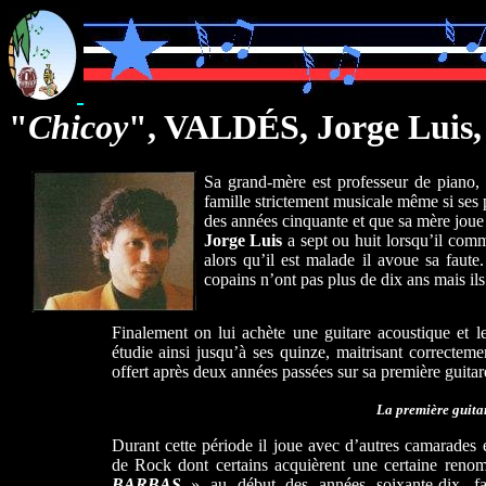
"
Chicoy
"
, VALDÉS,
Jorge Luis
Sa grand-mère est professeur de piano, 
famille strictement musicale même si ses
des années cinquante et que sa mère joue
Jorge Luis
a sept ou huit lorsqu’il comme
alors qu’il est malade il avoue sa faute
copains n’ont pas plus de dix ans mais ils
Finalement on lui achète une guitare acoustique et les
étudie ainsi jusqu’à ses quinze, maitrisant correctemen
offert après deux années passées sur sa première guitar
La première guita
Durant cette période il joue avec d’autres camarades 
de Rock dont certains acquièrent une certaine re
BARBAS
» au début des années soixante-dix, f