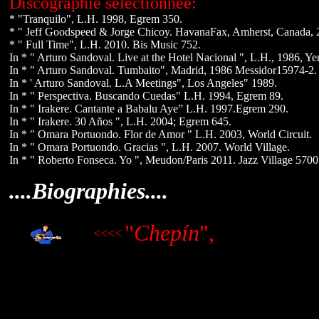
Discographie sélectionnée:
* "Tranquilo", L.H. 1998, Egrem 350.
* " Jeff Goodspeed & Jorge Chicoy. HavanaFax, Amherst, Canada, 
* " Full Time", L.H. 2010. Bis Music 752.
In * " Arturo Sandoval. Live at the Hotel Nacional ", L.H., 1986, Y
In * " Arturo Sandoval. Tumbaito", Madrid, 1986 Messidor15974-2.
In * ' Arturo Sandoval. L.A Meetings", Los Angeles" 1989.
In * " Perspectiva. Buscando Cuedas" L.H. 1994, Egrem 89.
In * "
Irakere. Cantante a Babalu Aye” L.H. 1997.Egrem 290.
In
* " Irakere. 30 Años ", L.H. 2004; Egrem 645.
In
*
" Omara Portuondo. Flor de Amor " L.H. 2003, World Circuit.
In * " Omara Portuondo. Gracias ", L.H. 2007. World Village.
In * " Roberto Fonseca. Yo ", Meudon/Paris 2011. Jazz Village 5700
....Biographies....
"
Chepín
",
<<<<