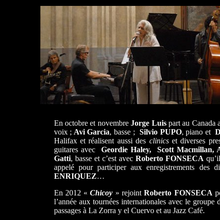
En octobre et novembre
Jorge Luis
part au Canada 
voix ;
Avi Garcia
, basse ;
Silvio PUPO
, piano et
D
Halifax et réalisent aussi des
clinics
et diverses pre
guitares avec
Geordie Haley, Scott Macmillan, 
Gatti
, basse et c’est avec
Roberto
FONSECA
qu’i
appelé pour participer aux enregistrements des 
ENRIQUEZ
…
En 2012 «
Chicoy
» rejoint
Roberto FONSECA
po
l’année aux tournées internationales avec le groupe
passages à La Zorra y el Cuervo et au Jazz Café.