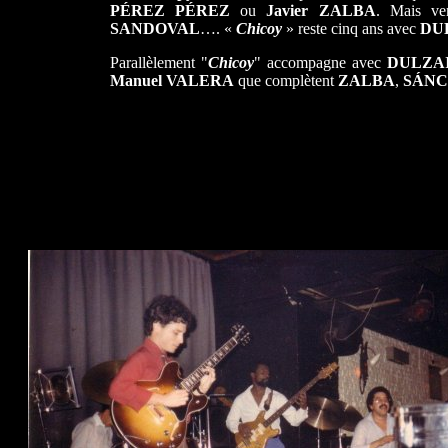
PÉREZ PÉREZ
ou
Javier ZALBA
.
Mais ven
SANDOVAL
…. «
Chicoy
» reste cinq ans avec
DU
Parallèlement "
Chicoy
" accompagne avec
DULZA
Manuel VALERA
que complètent
ZALBA
,
SÁNC