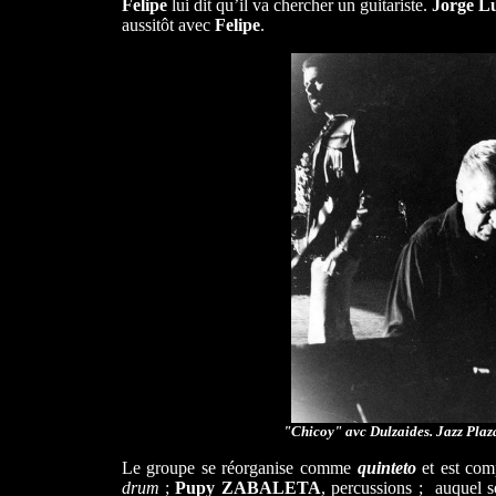
Felipe
lui dit qu’il va chercher un guitariste.
Jorge Lu
aussitôt avec
Felipe
.
"Chicoy" avc Dulzaides. Jazz Plaz
Le groupe se réorganise comme
quinteto
et est comp
drum
;
Pupy ZABALETA
, percussions ; auquel s