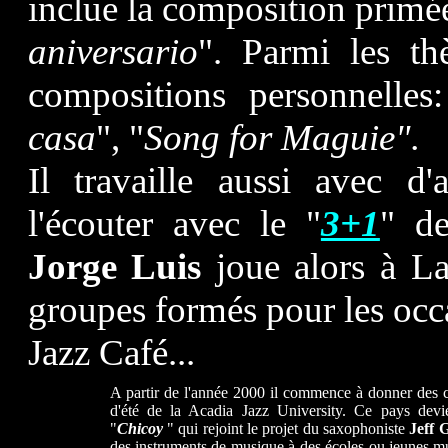
inclue la composition primé
aniversario
". Parmi les th
compositions personnelles
casa
", "
Song for Maguie".
Il travaille aussi avec d
l'écouter avec le "
3+1
" d
Jorge Luis
joue alors à L
groupes formés pour les occ
Jazz Café...
A partir de l'année 2000 il commence à donner des 
d'été de la Acadia Jazz University. Ce pays devie
"
Chicoy
" qui rejoint le projet du saxophoniste
Jeff 
des instruments de musique à des écoles ou jeunes m