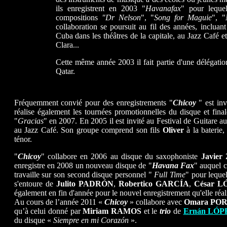
ils enregistrent en 2003 "
Havanafax
" pour lequel
compositions
"Dr Nelson
", "
Song for Maguie
", "
collaboration se poursuit au fil des années, incluan
Cuba dans les théâtres de la capitale, au Jazz Café 
Clara...
Cette même année 2003 il fait partie d'une délégatio
Qatar.
Fréquemment convié pour des enregistrements "
Chicoy
" est inv
réalise également les tournées promotionnelles du disque et fin
"
Gracias
" en 2007. En 2005 il est invité au Festival de Guitare 
au Jazz Café. Son groupe comprend son fils
Oliver
à la baterie
ténor.
"
Chicoy
" collabore en 2006 au disque du saxophoniste
Javie
enregistre en 2008 un nouveau disque de "
Havana Fax
" auquel c
travaille sur son second disque personnel "
Full Time
" pour lequel
s'entoure de
Julito PADRÓN
,
Robertico GARCÍA
,
César L
également en fin d'année pour le nouvel enregistrement qu'elle réal
Au cours de l’année 2011 «
Chicoy
» collabore avec
Omara PO
qu’à celui donné par
Miriam RAMOS
et le
trio
de
Ernán LÓP
du disque «
Siempre en mi Corazón
».