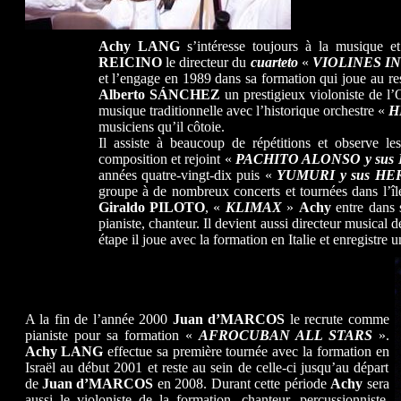
Achy LANG
s’intéresse toujours à la musique et
REICINO
le directeur du
cuarteto
«
VIOLINES I
et l’engage en 1989 dans sa formation qui joue au r
Alberto SÁNCHEZ
un prestigieux violoniste de l’
musique traditionnelle avec l’historique orchestre «
H
musiciens qu’il côtoie.
Il assiste à beaucoup de répétitions et observe les
composition et rejoint «
PACHITO ALONSO y sus 
années quatre-vingt-dix puis «
YUMURI y sus H
groupe à de nombreux concerts et tournées dans l’î
Giraldo PILOTO
, «
KLIMAX
»
Achy
entre dans 
pianiste, chanteur. Il devient aussi directeur musical
étape il joue avec la formation en Italie et enregistre 
A la fin de l’année 2000
Juan
d’MARCOS
le recrute comme
pianiste pour sa formation «
AFROCUBAN ALL STARS
».
Achy LANG
effectue sa première tournée avec la formation en
Israël au début 2001 et reste au sein de celle-ci jusqu’au départ
de
Juan d’MARCOS
en 2008. Durant cette période
Achy
sera
aussi le violoniste de la formation, chanteur, percussionniste,