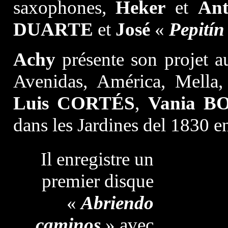
saxophones,
Heker
et
An
DUARTE
et
José
«
Pepitín
Achy
présente son projet au
Avenidas, América, Mella,
Luis CORTÉS
,
Vania B
dans les Jardines del 1830 e
Il enregistre un
premier disque
«
Abriendo
caminos
» avec