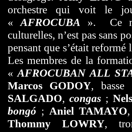
orchestre qui voit le 
«
AFROCUBA
». Ce nom
culturelles, n’est pas sans 
pensant que s’était reformé
Les membres de la formatio
«
AFROCUBAN ALL ST
Marcos GODOY
, basse
SALGADO
,
congas
;
Nel
bongó
;
Aniel TAMAYO
Thommy LOWRY
, tr