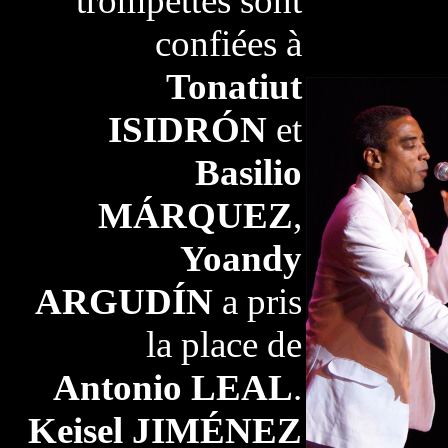
trompettes sont
confiées à
Tonatiut
ISIDRÓN
et
Basilio
MÁRQUEZ
,
Yoandy
ARGUDÍN
a pris
la place de
Antonio LEAL
.
Keisel JIMÉNEZ