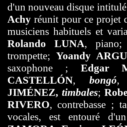
d'un nouveau disque intitul
Achy
réunit pour ce projet 
musiciens habituels et vari
Rolando LUNA
, piano
trompette;
Yoandy ARG
saxophone ;
Edgar 
CASTELLÓN
,
bongó
JIMÉNEZ,
timbales
;
Rob
RIVERO
, contrebasse ; 
vocales, est entouré d'