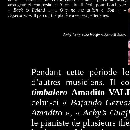
arrangeur et compositeur. A ce titre il écrit pour l’orchestre
«
Back to Ireland
», « Que no me quiten el Son
», «
Esperanza
». Il parcourt la planète avec ses partenaires.
Achy Lang avec le Afrocuban All Stars.
Pendant cette période le
d’autres musiciens. Il c
timbalero
Amadito VAL
celui-ci «
Bajando Gerva
Amadito
», «
Achy’s Guaj
le pianiste de plusieurs th