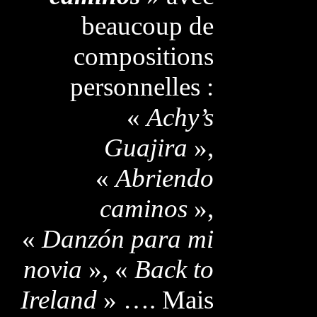
beaucoup de
compositions
personnelles :
«
Achy’s
Guajira
»,
«
Abriendo
caminos
»,
«
Danzón para mi
novia
», «
Back to
Ireland
» …. Mais