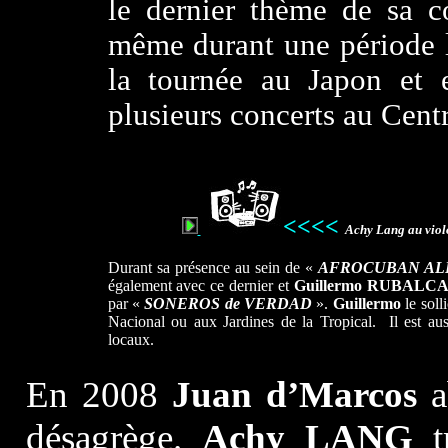
le dernier thème de sa c
même durant une période l
la tournée au Japon et e
plusieurs concerts au Cent
<<<<
Achy Lang au viol
Durant sa présence au sein de «
AFROCUBAN AL
également avec ce dernier et
Guillermo RUBALC
par «
SONEROS de VERDAD
».
Guillermo
le soll
Nacional ou aux Jardines de la Tropical. Il est au
locaux.
En 2008
Juan d’Marcos
a
désagrège.
Achy LANG
tr