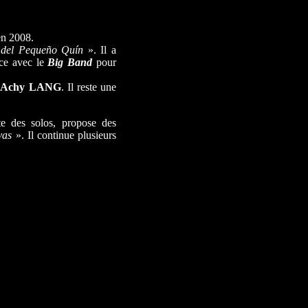
n 2008.
 del Pequeño Quín
». Il a
nce avec le
Big Band
pour
e
Achy LANG
. Il reste une
te des solos, propose des
ivas
». Il continue plusieurs