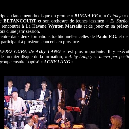
cipe au lancement du disque du groupe «
BUENA FE
», «
Catalejo
» e
ec
BETANCOURT
et son orchestre de jeunes jazzmen «
El Sueño
de rencontrer à La Havane
Wynton Marsalis
et de jouer en sa prése
ors d'une jam' session.
entre dans deux formations traditionnelles celles de
Paulo F.G
. et d
participant à plusieurs concerts en province.
AFRO CUBA de Achy LANG
» est plus importante. Il y exécu
 le premier disque de la formation, «
Achy Lang y su nueva perspect
 groupe ensuite baptisé «
ACHY LANG
».