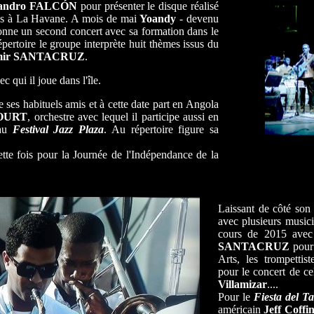
jandro FALCÓN
pour présenter le disque réalisé
as à La Havane. A mois de mai
Yoandy
- devenu
donne un second concert avec sa formation dans le
ertoire le groupe interprète huit thèmes issus du
mir SANTACRUZ
.
c qui il joue dans l'île.
e ses habituels amis et à cette date part en Angola
OURT
, orchestre avec lequel il participe aussi en
 au
Festival Jazz Plaza
. Au répertoire figure sa
e fois pour la Journée de l'Indépendance de la
Laissant de côté son
avec plusieurs musici
cours de 2015 avec
SANTACRUZ
pour 
Arts, les trompettis
pour le concert de ce
Villamizar
....
Pour le
Fiesta del T
américain
Jeff Coffi