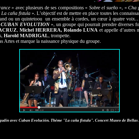
rance
» avec plusieurs de ses compositions «
Sobre el sueño
», «
Cha 
«
La caña fistula
». L’objectif est de mettre en place toutes les connaissa
and ou un quintetoou un ensemble à cordes, un cœur à quatre voix… Le 
«
CUBAN EVOLUTION
», un groupe qui pourrait prendre diverses fo
TACRUZ
,
Michel HERRERA,
Rolando LUNA
et appelle d’autres 
s,
Harold MADRIGAL
, trompette.
as Artes et marque la naissance physique du groupe.
udín avec Cuban Evolución. Thème "La caña fistula". Concert Museo de Bellas 