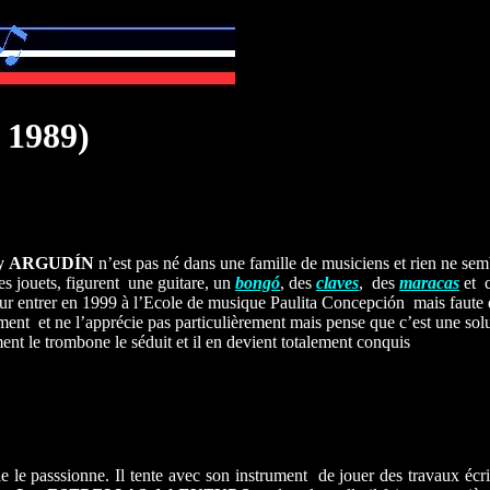
 1989)
y
ARGUDÍN
n’est pas né dans une famille de musiciens et rien ne sembl
es jouets, figurent une guitare, un
bongó
, des
claves
, des
maracas
et c
our entrer en 1999 à l’Ecole de musique Paulita Concepción mais faute de
ument et ne l’apprécie pas particulièrement mais pense que c’est une solut
ent le trombone le séduit et il en devient totalement conquis
lle le passsionne. Il tente avec son instrument de jouer des travaux écri