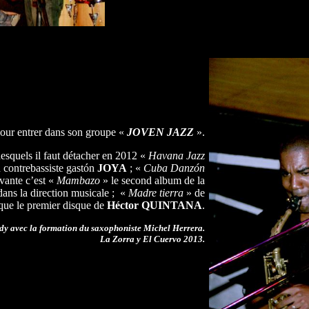
pour entrer dans son groupe «
JOVEN JAZZ
».
esquels il faut détacher en 2012 «
Havana Jazz
 contrebassiste gastón
JOYA
; «
Cuba Danzón
vante c’est «
Mambazo
» le second album de la
ans la direction musicale ; «
Madre tierra
» de
que le premier disque de
Héctor QUINTANA
.
dy avec la formation du saxophoniste Michel Herrera.
La Zorra y El Cuervo 2013.