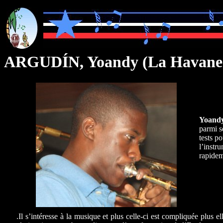
ARGUDÍN, Yoandy (La Havane
Yoand
parmi s
tests p
l’instr
rapidem
.Il s’intéresse à la musique et plus celle-ci est compliquée plus e