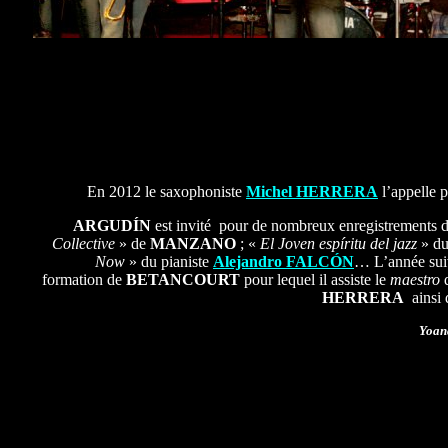
En 2012 le saxophoniste
Michel HERRERA
l’appelle 
ARGUDÍN
est invité pour de nombreux enregistrements d
Collective
» de
MANZANO
; «
El Joven espíritu del jazz
» du
Now
» du pianiste
Alejandro FALCÓN
… L’année sui
formation de
BETANCOURT
pour lequel il assiste le
maestro
d
HERRERA
ainsi 
Yoan