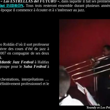
s «
Las ESTRELLAS del FUTURO
», dans laquelle il fait ses premiè
tiut ISIDRÓN
.
Tous trois resteront ensemble durant plusieurs anné
époque il commence à écouter et à s’intéresser au jazz.
 Roldán d’où il sort professeur
ivre des cours d’été de jazz à
2007 en compagnie de ses deux
S
.
Atlantic Jazz Festival
à Halifax
 groupe pour le
Salsa Festival
à
chestrations, interprétations …
initivement professionnel et le
Yoandy et Los Pr