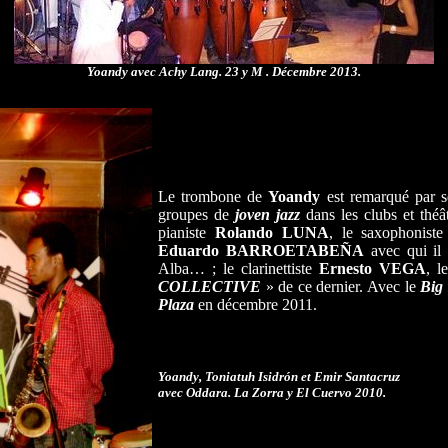
Yoandy avec Achy Lang. 23 y M . Décembre 2013.
Le trombone de
Yoandy
est remarqué par s
groupes de
joven jazz
dans les clubs et théâ
pianiste
Rolando LUNA
, le saxophonist
Eduardo BARROETABEÑA
avec qui il
Alba… ; le clarinettiste
Ernesto VEGA
, l
COLLECTIVE
» de ce dernier. Avec le
Big
Plaza
en décembre 2011.
Yoandy, Toniatuh Isidrón et Emir Santacruz
avec Oddara. La Zorra y El Cuervo 2010.