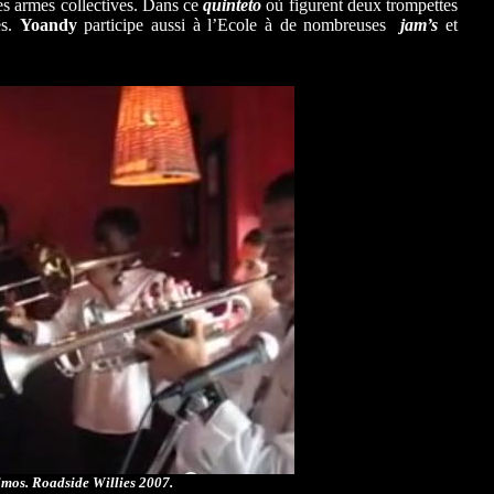
res armes collectives. Dans ce
quinteto
où figurent deux trompettes
es.
Yoandy
participe aussi à l’Ecole à de nombreuses
jam’s
et
imos. Roadside Willies 2007.