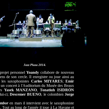
Jazz Plaza 2014.
 projet personnel
Yoandy
collabore de nouveau
ens de son cercle. Il enregistre ou joue ainsi au
 les saxophonistes
Carlos MIYARES
;
Emir
un concert à l'Auditorium du Musée des Beaux
tes
Yasek MANZANO
,
Tonatiuh
ISIDRÓN
lui-ci;
Descemer BUENO
, le colombien
Jorge
ambor
en mars il intervient avec le saxophoniste
n
. Tout au long de l'année il joue à La Havane et