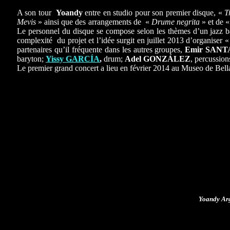
A son tour
Yoandy
entre en studio pour son premier disque, «
T
Mevis
» ainsi que des arrangements de «
Drume negrita
» et de 
Le personnel du disque se compose selon les thèmes d’un jazz b
complexité du projet et l’idée surgit en juillet 2013 d’organiser 
partenaires qu’il fréquente dans les autres groupes,
Emir SAN
baryton;
Yissy GARCÍA
,
drum;
Adel GONZÁLEZ
, percussion
Le premier grand concert a lieu en février 2014 au Museo de Bell
Yoandy Arg