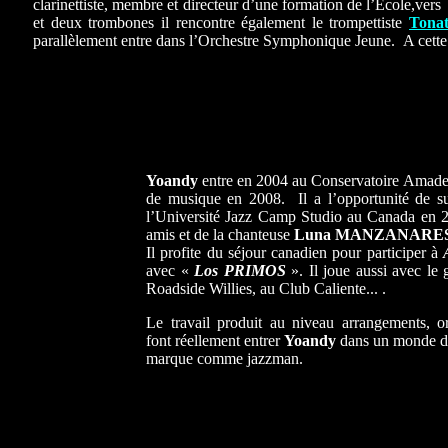
clarinettiste, membre et directeur d’une formation de l’Ecole,ver
et deux trombones il rencontre également le trompettiste
Tona
parallèlement entre dans l’Orchestre Symphonique Jeune. A cette 
Yoandy
entre en 2004 au Conservatoire Amadeo
de musique en 2008. Il a l’opportunité de su
l’Université Jazz Camp Studio au Canada en 
amis et de la chanteuse
Luna MANZANARE
Il profite du séjour canadien pour participer à
avec «
Los PRIMOS
». Il joue aussi avec le
Roadside Willies, au Club Caliente... .
Le travail produit au niveau arrangements, or
font réellement entrer
Yoandy
dans un monde déf
marque comme jazzman.