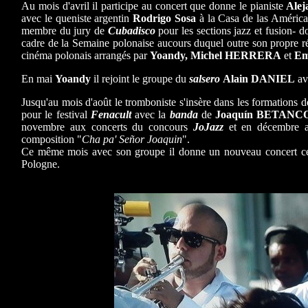
Au mois d'avril il participe au concert que donne le pianiste
Ale
avec le queniste argentin
Rodrigo Sosa
à la Casa de las Améric
membre du jury de
Cubadisco
pour les sections jazz et fusion- 
cadre de la Semaine polonaise aucours duquel outre son propre rép
cinéma polonais arrangés par
Yoandy, Michel HERRERA
et
E
En mai
Yoandy
il rejoint le groupe du
salsero
Alain DANIEL
ave
Jusqu'au mois d'août le tromboniste s'insère dans les formations d
pour le festival
Fenacult
avec la
banda
de
Joaquín
BETANC
novembre aux concerts du concours
JoJazz
et en décembre
composition "
Cha pa' Señor Joaquin
".
Ce même mois avec son groupe il donne un nouveau concert cett
Pologne.